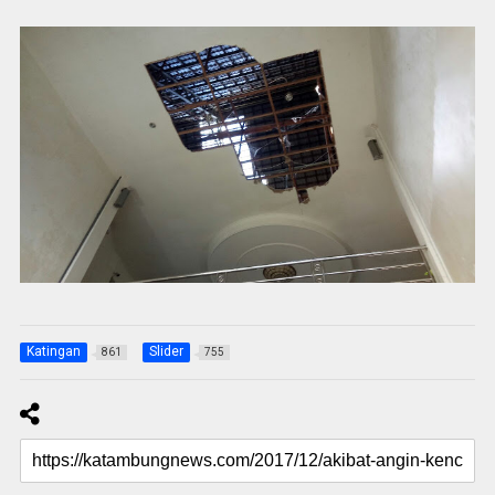
Katingan
Slider
861
755