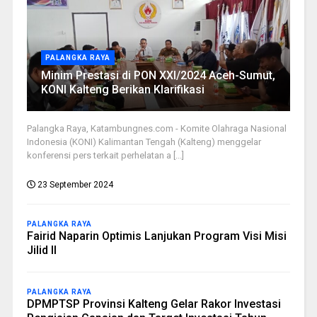
PALANGKA RAYA
Minim Prestasi di PON XXI/2024 Aceh-Sumut,
KONI Kalteng Berikan Klarifikasi
Palangka Raya, Katambungnes.com - Komite Olahraga Nasional
Indonesia (KONI) Kalimantan Tengah (Kalteng) menggelar
konferensi pers terkait perhelatan a [...]
23 September 2024
PALANGKA RAYA
Fairid Naparin Optimis Lanjukan Program Visi Misi
Jilid II
PALANGKA RAYA
DPMPTSP Provinsi Kalteng Gelar Rakor Investasi