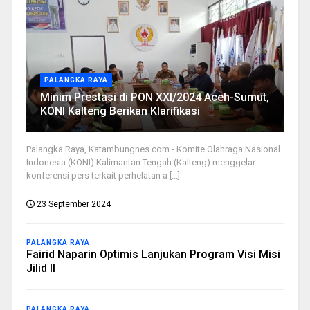
PALANGKA RAYA
Minim Prestasi di PON XXI/2024 Aceh-Sumut,
KONI Kalteng Berikan Klarifikasi
Palangka Raya, Katambungnes.com - Komite Olahraga Nasional
Indonesia (KONI) Kalimantan Tengah (Kalteng) menggelar
konferensi pers terkait perhelatan a [...]
23 September 2024
PALANGKA RAYA
Fairid Naparin Optimis Lanjukan Program Visi Misi
Jilid II
PALANGKA RAYA