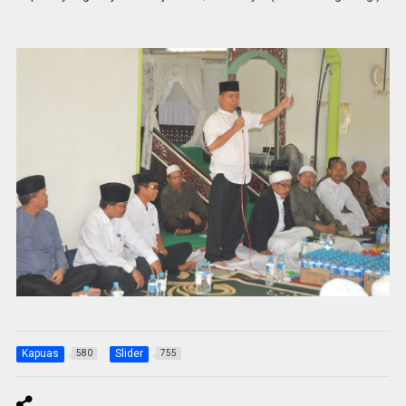
Kapuas
Slider
580
755