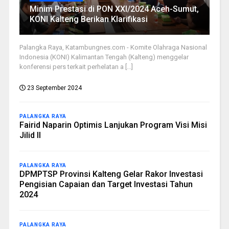
Minim Prestasi di PON XXI/2024 Aceh-Sumut,
KONI Kalteng Berikan Klarifikasi
Palangka Raya, Katambungnes.com - Komite Olahraga Nasional
Indonesia (KONI) Kalimantan Tengah (Kalteng) menggelar
konferensi pers terkait perhelatan a [...]
23 September 2024
PALANGKA RAYA
Fairid Naparin Optimis Lanjukan Program Visi Misi
Jilid II
PALANGKA RAYA
DPMPTSP Provinsi Kalteng Gelar Rakor Investasi
Pengisian Capaian dan Target Investasi Tahun
2024
PALANGKA RAYA