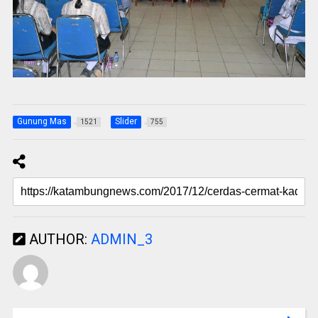
Gunung Mas
Slider
1521
755
AUTHOR:
ADMIN_3