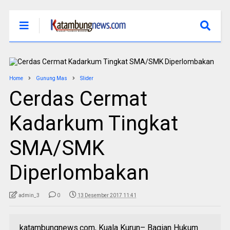
Home
Gunung Mas
Slider
Cerdas Cermat
Kadarkum Tingkat
SMA/SMK
Diperlombakan
admin_3
0
13 Desember 2017 11:41
katambungnews.com, Kuala Kurun– Bagian Hukum