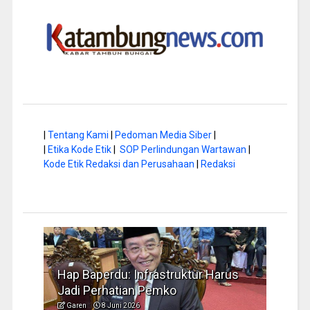
|
Tentang Kami
|
Pedoman Media Siber
|
|
Etika Kode Etik
|
SOP Perlindungan Wartawan
|
Kode Etik Redaksi dan Perusahaan
|
Redaksi
a di
Hap Baperdu: Infrastruktur Harus
Musi
Jadi Perhatian Pemko
Peng
Garen
8 Juni 2026
Garen