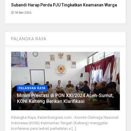
Subandi Harap Perda PJU Tingkatkan Keamanan Warga
18 Mei 2026
PALANGKA RAYA
PALANGKA RAYA
Minim Prestasi di PON XXI/2024 Aceh-Sumut,
KONI Kalteng Berikan Klarifikasi
Palangka Raya, Katambungnes.com - Komite Olahraga Nasional
Indonesia (KONI) Kalimantan Tengah (Kalteng) menggelar
konferensi pers terkait perhelatan a [...]