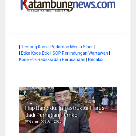
|
Tentang Kami
|
Pedoman Media Siber
|
|
Etika Kode Etik
|
SOP Perlindungan Wartawan
|
Kode Etik Redaksi dan Perusahaan
|
Redaksi
a di
Hap Baperdu: Infrastruktur Harus
Musi
Jadi Perhatian Pemko
Peng
Garen
8 Juni 2026
Garen