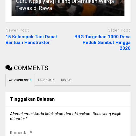
Guru Ngaji yang Hilang Ditemukan Warga
Tewas di Rawa
Newer Post
Older Post
15 Kelompok Tani Dapat
BRG Targetkan 1000 Desa
Bantuan Handtraktor
Peduli Gambut Hingga
2020
COMMENTS
FACEBOOK:
DISQUS:
WORDPRESS:
0
Tinggalkan Balasan
Alamat email Anda tidak akan dipublikasikan.
Ruas yang wajib
ditandai
*
Komentar
*