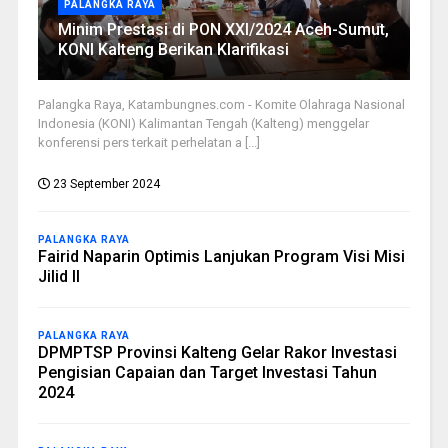
PALANGKA RAYA
Minim Prestasi di PON XXI/2024 Aceh-Sumut,
KONI Kalteng Berikan Klarifikasi
Palangka Raya, Katambungnes.com - Komite Olahraga Nasional
Indonesia (KONI) Kalimantan Tengah (Kalteng) menggelar
konferensi pers terkait perhelatan a [...]
23 September 2024
PALANGKA RAYA
Fairid Naparin Optimis Lanjukan Program Visi Misi
Jilid II
PALANGKA RAYA
DPMPTSP Provinsi Kalteng Gelar Rakor Investasi
Pengisian Capaian dan Target Investasi Tahun
2024