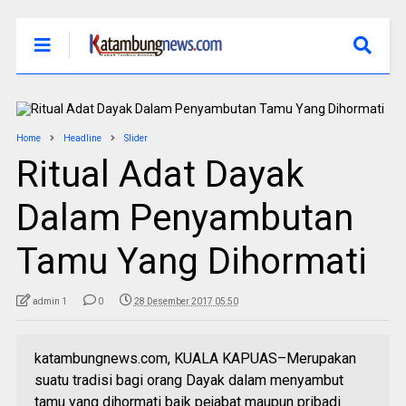
Home
Headline
Slider
Ritual Adat Dayak
Dalam Penyambutan
Tamu Yang Dihormati
admin 1
0
28 Desember 2017 05:50
katambungnews.com, KUALA KAPUAS–Merupakan
suatu tradisi bagi orang Dayak dalam menyambut
tamu yang dihormati baik pejabat maupun pribadi