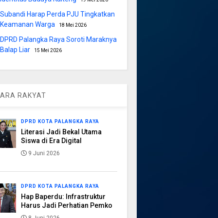
Subandi Harap Perda PJU Tingkatkan
Keamanan Warga
18 Mei 2026
DPRD Palangka Raya Soroti Maraknya
Balap Liar
15 Mei 2026
ARA RAKYAT
DPRD KOTA PALANGKA RAYA
Literasi Jadi Bekal Utama
Siswa di Era Digital
9 Juni 2026
DPRD KOTA PALANGKA RAYA
Hap Baperdu: Infrastruktur
Harus Jadi Perhatian Pemko