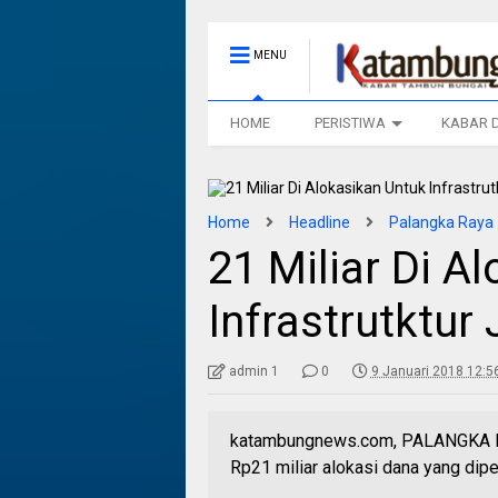
MENU
HOME
PERISTIWA
KABAR 
Home
Headline
Palangka Raya
21 Miliar Di A
Infrastrutktur
admin 1
0
9 Januari 2018 12:5
katambungnews.com, PALANGKA RAY
Rp21 miliar alokasi dana yang di