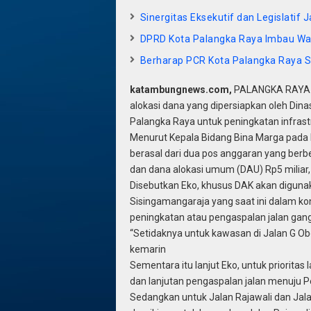
Sinergitas Eksekutif dan Legislati
DPRD Kota Palangka Raya Imbau Wa
Berharap PCR Kota Palangka Raya S
katambungnews.com,
PALANGKA RAYA ,-
alokasi dana yang dipersiapkan oleh Di
Palangka Raya untuk peningkatan infrastr
Menurut Kepala Bidang Bina Marga pada 
berasal dari dua pos anggaran yang berbe
dan dana alokasi umum (DAU) Rp5 miliar,
Disebutkan Eko, khusus DAK akan digunak
Sisingamangaraja yang saat ini dalam ko
peningkatan atau pengaspalan jalan gang
“Setidaknya untuk kawasan di Jalan G Ob
kemarin
Sementara itu lanjut Eko, untuk prioritas
dan lanjutan pengaspalan jalan menuju P
Sedangkan untuk Jalan Rajawali dan Jala