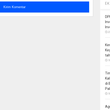
EK
DP
In
In
2
Ke
Ke
ta
1
Ti
Ka
di
Pa
1
Ag