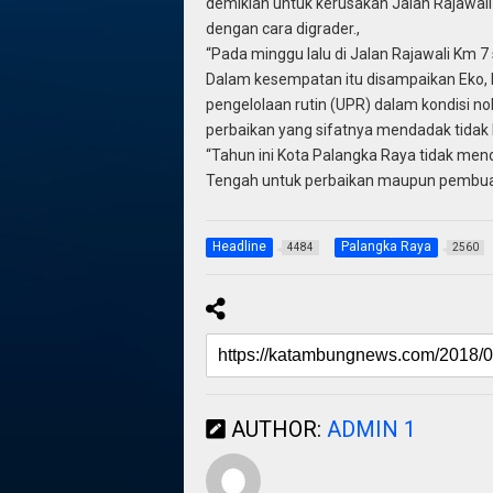
demikian untuk kerusakan Jalan Rajawal
dengan cara digrader.,
“Pada minggu lalu di Jalan Rajawali Km 7
Dalam kesempatan itu disampaikan Eko, 
pengelolaan rutin (UPR) dalam kondisi no
perbaikan yang sifatnya mendadak tidak b
“Tahun ini Kota Palangka Raya tidak men
Tengah untuk perbaikan maupun pembuata
Headline
Palangka Raya
4484
2560
AUTHOR:
ADMIN 1