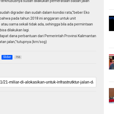
i terkhususnya sudah dilakukan pemerataan badan jalan
 sudah digrader dan sudah dalam kondisi rata,”beber Eko
bahwa pada tahun 2018 ini anggaran untuk unit
l atau sama sekali tidak ada, sehingga bila ada permintaan
isa dilakukan lagi.
dapat dana perbantuan dari Pemerintah Provinsi Kalimantan
n jalan,”tutupnya.(krn/sog)
Slider
755