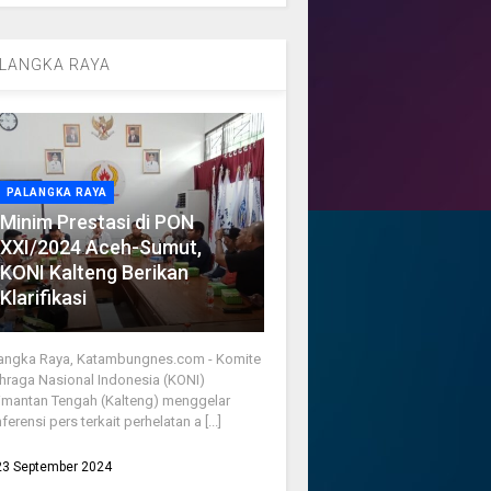
LANGKA RAYA
PALANGKA RAYA
Minim Prestasi di PON
XXI/2024 Aceh-Sumut,
KONI Kalteng Berikan
Klarifikasi
angka Raya, Katambungnes.com - Komite
hraga Nasional Indonesia (KONI)
imantan Tengah (Kalteng) menggelar
ferensi pers terkait perhelatan a [...]
23 September 2024