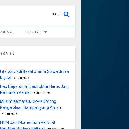
SEARCH
ASIONAL
LIFESTYLE
ERBARU
Literasi Jadi Bekal Utama Siswa di Era
Digital
9 Juni 2026
Hap Baperdu: Infrastruktur Harus Jadi
Perhatian Pemko
8 Juni 2026
Musim Kemarau, DPRD Dorong
Pengelolaan Sampah yang Aman
6 Juni 2026
FBIM Jadi Momentum Perkuat
Identitas Budaya Kalteng
19 Mei 2026