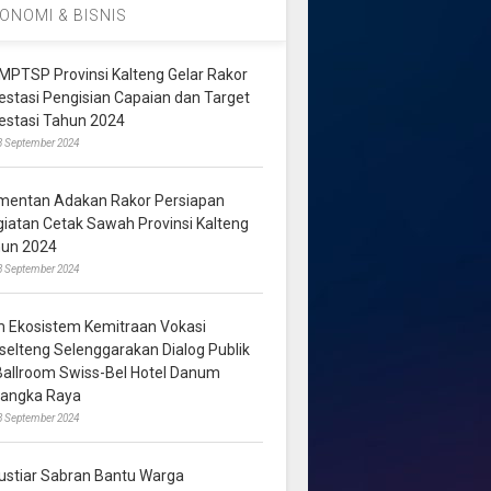
ONOMI & BISNIS
MPTSP Provinsi Kalteng Gelar Rakor
vestasi Pengisian Capaian dan Target
vestasi Tahun 2024
3 September 2024
mentan Adakan Rakor Persiapan
giatan Cetak Sawah Provinsi Kalteng
hun 2024
8 September 2024
m Ekosistem Kemitraan Vokasi
lselteng Selenggarakan Dialog Publik
 Ballroom Swiss-Bel Hotel Danum
langka Raya
8 September 2024
ustiar Sabran Bantu Warga