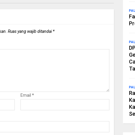
PA
Fa
Pr
kan.
Ruas yang wajib ditandai
*
PA
DP
Ge
Ca
Ta
PA
Ra
Email
*
Ka
Ka
Se