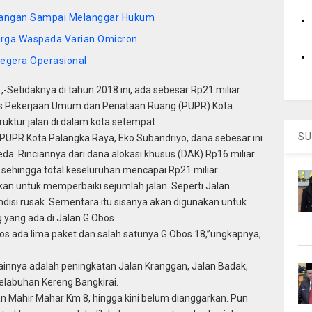
f Jangan Sampai Melanggar Hukum
rga Waspada Varian Omicron
egera Operasional
Setidaknya di tahun 2018 ini, ada sebesar Rp21 miliar
nas Pekerjaan Umum dan Penataan Ruang (PUPR) Kota
uktur jalan di dalam kota setempat .
SU
PUPR Kota Palangka Raya, Eko Subandriyo, dana sebesar ini
da. Rinciannya dari dana alokasi khusus (DAK) Rp16 miliar
 sehingga total keseluruhan mencapai Rp21 miliar.
an untuk memperbaiki sejumlah jalan. Seperti Jalan
ndisi rusak. Sementara itu sisanya akan digunakan untuk
 yang ada di Jalan G Obos.
os ada lima paket dan salah satunya G Obos 18,”ungkapnya,
 lainnya adalah peningkatan Jalan Kranggan, Jalan Badak,
elabuhan Kereng Bangkirai.
n Mahir Mahar Km 8, hingga kini belum dianggarkan. Pun