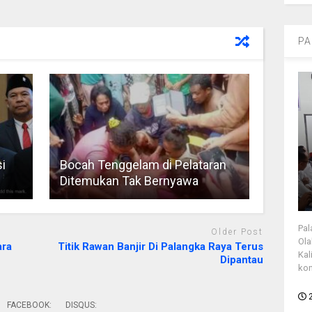
PA
i
Bocah Tenggelam di Pelataran
Ditemukan Tak Bernyawa
Pal
Older Post
Ola
ra
Titik Rawan Banjir Di Palangka Raya Terus
Kal
Dipantau
kon
FACEBOOK:
DISQUS: