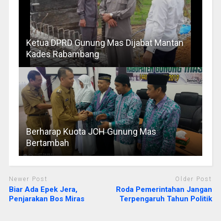
Ketua DPRD Gunung Mas Dijabat Mantan
Kades Rabambang
Berharap Kuota JCH Gunung Mas
Bertambah
Newer Post
Older Post
Biar Ada Epek Jera,
Roda Pemerintahan Jangan
Penjarakan Bos Miras
Terpengaruh Tahun Politik