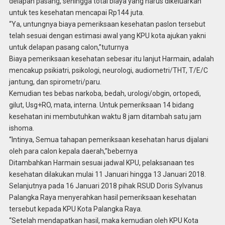
delapan pasang, sehingga total biaya yang harus dikeluarkan
untuk tes kesehatan mencapai Rp144 juta.
“Ya, untungnya biaya pemeriksaan kesehatan paslon tersebut
telah sesuai dengan estimasi awal yang KPU kota ajukan yakni
untuk delapan pasang calon,”tuturnya
Biaya pemeriksaan kesehatan sebesar itu lanjut Harmain, adalah
mencakup psikiatri, psikologi, neurologi, audiometri/THT, T/E/C
jantung, dan spirometri/paru.
Kemudian tes bebas narkoba, bedah, urologi/obgin, ortopedi,
gilut, Usg+RO, mata, interna. Untuk pemeriksaan 14 bidang
kesehatan ini membutuhkan waktu 8 jam ditambah satu jam
ishoma.
“Intinya, Semua tahapan pemeriksaan kesehatan harus dijalani
oleh para calon kepala daerah,”bebernya
Ditambahkan Harmain sesuai jadwal KPU, pelaksanaan tes
kesehatan dilakukan mulai 11 Januari hingga 13 Januari 2018.
Selanjutnya pada 16 Januari 2018 pihak RSUD Doris Sylvanus
Palangka Raya menyerahkan hasil pemeriksaan kesehatan
tersebut kepada KPU Kota Palangka Raya.
“Setelah mendapatkan hasil, maka kemudian oleh KPU Kota