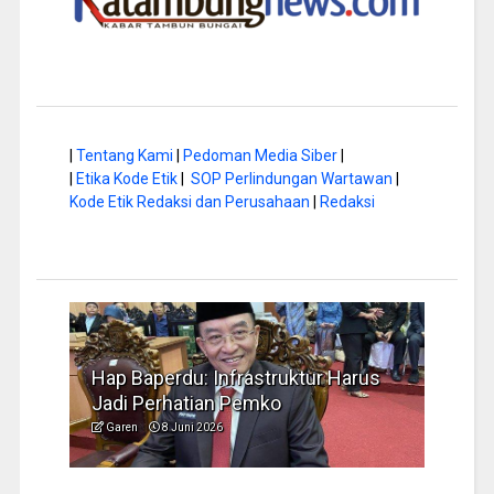
|
Tentang Kami
|
Pedoman Media Siber
|
|
Etika Kode Etik
|
SOP Perlindungan Wartawan
|
Kode Etik Redaksi dan Perusahaan
|
Redaksi
a di
Hap Baperdu: Infrastruktur Harus
Musi
Jadi Perhatian Pemko
Peng
Garen
8 Juni 2026
Garen