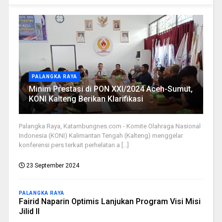
PALANGKA RAYA
Minim Prestasi di PON XXI/2024 Aceh-Sumut,
KONI Kalteng Berikan Klarifikasi
Palangka Raya, Katambungnes.com - Komite Olahraga Nasional
Indonesia (KONI) Kalimantan Tengah (Kalteng) menggelar
konferensi pers terkait perhelatan a [...]
23 September 2024
PALANGKA RAYA
Fairid Naparin Optimis Lanjukan Program Visi Misi
Jilid II