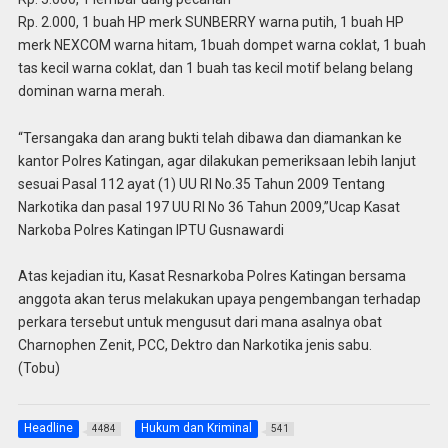
Rp. 2.000, 1 buah HP merk SUNBERRY warna putih, 1 buah HP
merk NEXCOM warna hitam, 1buah dompet warna coklat, 1 buah
tas kecil warna coklat, dan 1 buah tas kecil motif belang belang
dominan warna merah.
“Tersangaka dan arang bukti telah dibawa dan diamankan ke
kantor Polres Katingan, agar dilakukan pemeriksaan lebih lanjut
sesuai Pasal 112 ayat (1) UU RI No.35 Tahun 2009 Tentang
Narkotika dan pasal 197 UU RI No 36 Tahun 2009,”Ucap Kasat
Narkoba Polres Katingan IPTU Gusnawardi
Atas kejadian itu, Kasat Resnarkoba Polres Katingan bersama
anggota akan terus melakukan upaya pengembangan terhadap
perkara tersebut untuk mengusut dari mana asalnya obat
Charnophen Zenit, PCC, Dektro dan Narkotika jenis sabu.
(Tobu)
Headline
Hukum dan Kriminal
4484
541