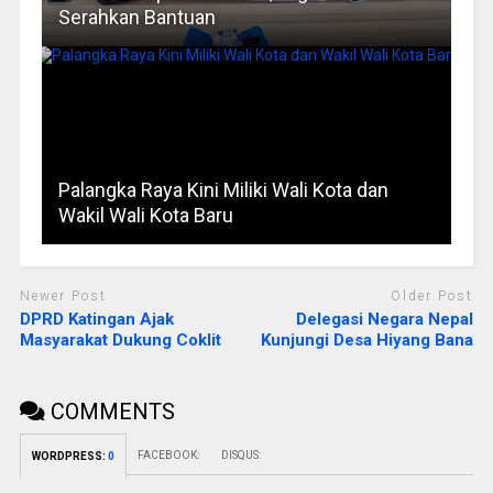
Serahkan Bantuan
Palangka Raya Kini Miliki Wali Kota dan
Wakil Wali Kota Baru
Newer Post
Older Post
DPRD Katingan Ajak
Delegasi Negara Nepal
Masyarakat Dukung Coklit
Kunjungi Desa Hiyang Bana
COMMENTS
FACEBOOK:
DISQUS:
WORDPRESS:
0