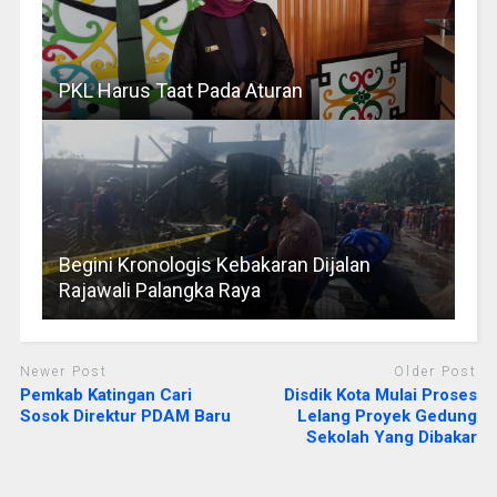
PKL Harus Taat Pada Aturan
Begini Kronologis Kebakaran Dijalan
Rajawali Palangka Raya
Newer Post
Older Post
Pemkab Katingan Cari
Disdik Kota Mulai Proses
Sosok Direktur PDAM Baru
Lelang Proyek Gedung
Sekolah Yang Dibakar