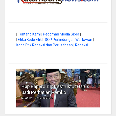
|
Tentang Kami
|
Pedoman Media Siber
|
|
Etika Kode Etik
|
SOP Perlindungan Wartawan
|
Kode Etik Redaksi dan Perusahaan
|
Redaksi
a di
Hap Baperdu: Infrastruktur Harus
Musi
Jadi Perhatian Pemko
Peng
Garen
8 Juni 2026
Garen