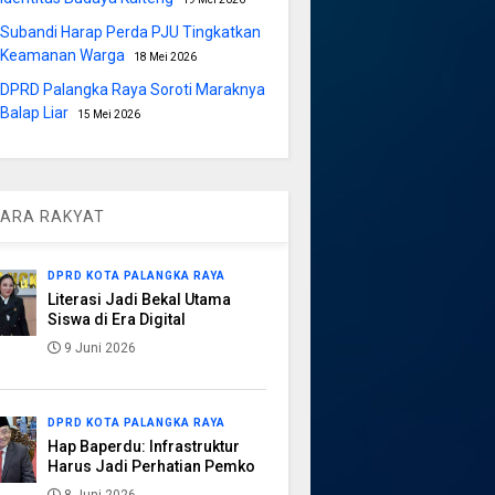
Subandi Harap Perda PJU Tingkatkan
Keamanan Warga
18 Mei 2026
DPRD Palangka Raya Soroti Maraknya
Balap Liar
15 Mei 2026
ARA RAKYAT
DPRD KOTA PALANGKA RAYA
Literasi Jadi Bekal Utama
Siswa di Era Digital
9 Juni 2026
DPRD KOTA PALANGKA RAYA
Hap Baperdu: Infrastruktur
Harus Jadi Perhatian Pemko