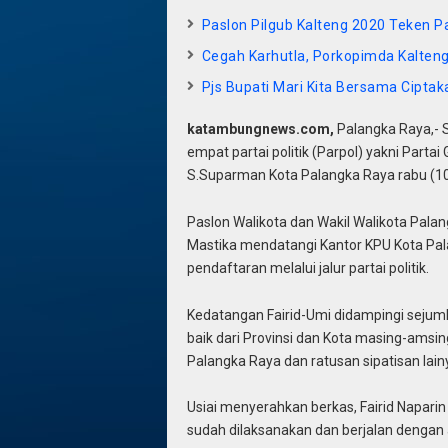
Paslon Pilgub Kalteng 2020 Teken Pa
Cegah Karhutla, Porkopimda Kalteng
Pjs Bupati Mari Kita Bersama Cipta
katambungnews.com,
Palangka Raya,- 
empat partai politik (Parpol) yakni Parta
S.Suparman Kota Palangka Raya rabu (10
Paslon Walikota dan Wakil Walikota Palan
Mastika mendatangi Kantor KPU Kota Pa
pendaftaran melalui jalur partai politik.
Kedatangan Fairid-Umi didampingi sejuml
baik dari Provinsi dan Kota masing-amsi
Palangka Raya dan ratusan sipatisan lain
Usiai menyerahkan berkas, Fairid Napari
sudah dilaksanakan dan berjalan dengan 