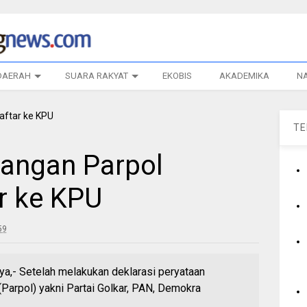
DAERAH
SUARA RAKYAT
EKOBIS
AKADEMIKA
N
T
sangan Parpol
r ke KPU
59
,- Setelah melakukan deklarasi peryataan
 (Parpol) yakni Partai Golkar, PAN, Demokra