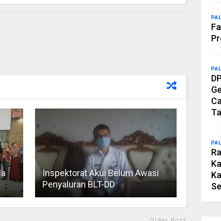
PA
Fa
Pr
PA
DP
Ge
Ca
Ta
PA
Ra
Ka
sa
Inspektorat Akui Belum Awasi
Ka
Penyaluran BLT-DD
Se
Older Post