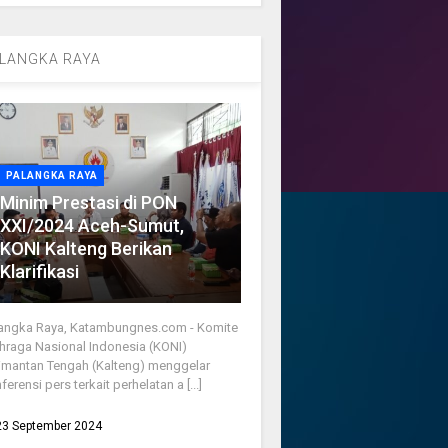
LANGKA RAYA
PALANGKA RAYA
Minim Prestasi di PON
XXI/2024 Aceh-Sumut,
KONI Kalteng Berikan
Klarifikasi
angka Raya, Katambungnes.com - Komite
hraga Nasional Indonesia (KONI)
imantan Tengah (Kalteng) menggelar
ferensi pers terkait perhelatan a [...]
23 September 2024