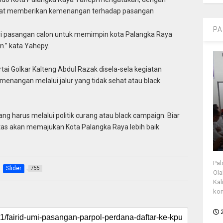
apat memberikan kemenangan terhadap pasangan
PA
ri pasangan calon untuk memimpin kota Palangka Raya
n.” kata Yahepy.
i Golkar Kalteng Abdul Razak disela-sela kegiatan
nangan melalui jalur yang tidak sehat atau black
g harus melalui politik curang atau black campaign. Biar
tas akan memajukan Kota Palangka Raya lebih baik
Pal
Slider
755
Ola
Kal
kon