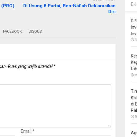
EK
r (PRO)
Di Usung 8 Partai, Ben-Nafiah Deklarasikan
Diri
DP
In
FACEBOOK:
DISQUS:
In
2
Ke
Ke
kan.
Ruas yang wajib ditandai
*
ta
1
Ti
Ka
di
Pa
1
Email
*
Ag