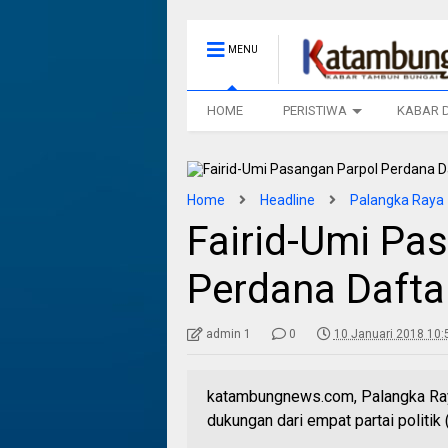
MENU
HOME
PERISTIWA
KABAR 
Home
Headline
Palangka Raya
Fairid-Umi Pa
Perdana Dafta
admin 1
0
10 Januari 2018 10:
katambungnews.com, Palangka Raya
dukungan dari empat partai politik