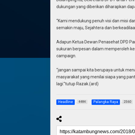
dukungan yang diberikan diharapkan d
“Kami mendukung penuh visi dan misi da
semakin maju, Sejahtera dan berkeadilaa
Adapun Ketua Dewan Penasehat DPD Parta
sukuran berpesan dalam memperoleh keme
campaign.
“jangan sampai kita berupaya untuk menan
masyarakat yang menilai siapa yang pan
lagi.”tutup Razak.(ard)
Headline
Palangka Raya
4484
2560