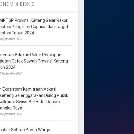
ONOMI & BISNIS
MPTSP Provinsi Kalteng Gelar Rakor
vestasi Pengisian Capaian dan Target
vestasi Tahun 2024
3 September 2024
mentan Adakan Rakor Persiapan
giatan Cetak Sawah Provinsi Kalteng
hun 2024
8 September 2024
m Ekosistem Kemitraan Vokasi
lselteng Selenggarakan Dialog Publik
 Ballroom Swiss-Bel Hotel Danum
langka Raya
8 September 2024
ustiar Sabran Bantu Warga