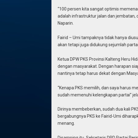
“100 persen kita sangat optimis memenan
adalah infrastruktur jalan dan jembatan, d
Naparin.
Fairid – Umi tampaknya tidak hanya dius
akan tetapi juga didukung sejumlah parta
Ketua DPW PKS Provinsi Kalteng Heru Hi
dengan masyarakat. Dengan harapan siap
nantinya tetap harus dekat dengan Masy
“Kenapa PKS memilih, dan saya harus me
sudah memenuhi kelengkapan partai” jel
Dirinya membeberkan, sudah dua kali P
bergabungnya PKS ke Fairid-Umi diharap
menang.
Disamping itu, Sekretaris DPD Partai Pe