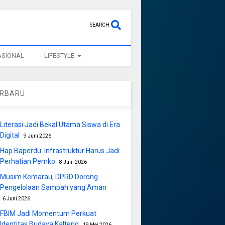
SEARCH
ASIONAL
LIFESTYLE
ERBARU
Literasi Jadi Bekal Utama Siswa di Era
Digital
9 Juni 2026
Hap Baperdu: Infrastruktur Harus Jadi
Perhatian Pemko
8 Juni 2026
Musim Kemarau, DPRD Dorong
Pengelolaan Sampah yang Aman
6 Juni 2026
FBIM Jadi Momentum Perkuat
Identitas Budaya Kalteng
19 Mei 2026