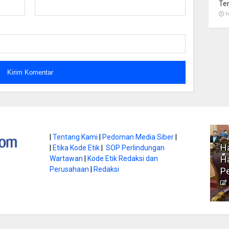
Te
1
atan di Gunung
|
Tentang Kami
|
Pedoman Media Siber
|
Ha
|
Etika Kode Etik
|
SOP Perlindungan
, Ini
Literasi Jadi Bekal Utama
Ha
Wartawan
|
Kode Etik Redaksi dan
bnya
Perusahaan
|
Redaksi
Siswa di Era Digital
P
atambungnews
Garen
9 Juni 2026