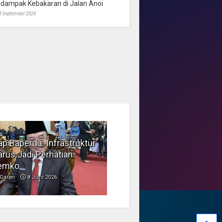
rdampak Kebakaran di Jalan Anoi
4 September 2024
p Baperdu: Infrastruktur
Musim Kemarau, DPRD
rus Jadi Perhatian
Dorong Pengelolaan
emko
Sampah yang Aman
Garen
8 Juni 2026
Garen
6 Juni 2026