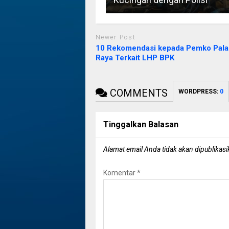
Newer Post
10 Rekomendasi kepada Pemko Pal
Raya Terkait LHP BPK
COMMENTS
WORDPRESS:
0
Tinggalkan Balasan
Alamat email Anda tidak akan dipublikasi
Komentar
*