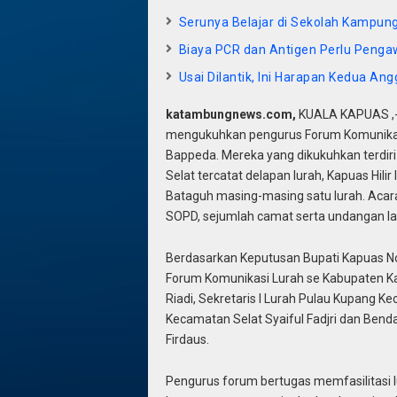
Serunya Belajar di Sekolah Kampung
Biaya PCR dan Antigen Perlu Peng
Usai Dilantik, Ini Harapan Kedua An
katambungnews.com,
KUALA KAPUAS ,- 
mengukuhkan pengurus Forum Komunikasi 
Bappeda. Mereka yang dikukuhkan terdiri
Selat tercatat delapan lurah, Kapuas Hili
Bataguh masing-masing satu lurah. Acara 
SOPD, sejumlah camat serta undangan la
Berdasarkan Keputusan Bupati Kapuas N
Forum Komunikasi Lurah se Kabupaten K
Riadi, Sekretaris I Lurah Pulau Kupang Ke
Kecamatan Selat Syaiful Fadjri dan Ben
Firdaus.
Pengurus forum bertugas memfasilitasi l