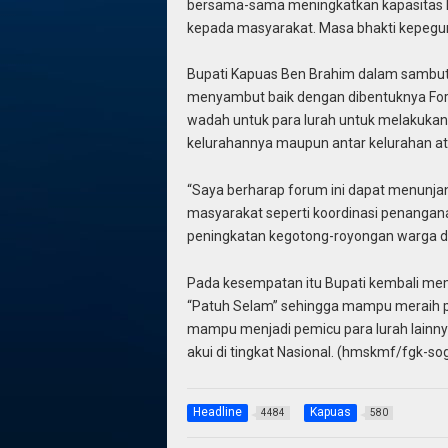
bersama-sama meningkatkan kapasitas 
kepada masyarakat. Masa bhakti kepegu
Bupati Kapuas Ben Brahim dalam sambu
menyambut baik dengan dibentuknya Foru
wadah untuk para lurah untuk melakukan 
kelurahannya maupun antar kelurahan a
“Saya berharap forum ini dapat menunj
masyarakat seperti koordinasi penangan
peningkatan kegotong-royongan warga dan
Pada kesempatan itu Bupati kembali me
“Patuh Selam” sehingga mampu meraih pe
mampu menjadi pemicu para lurah lainny
akui di tingkat Nasional. (hmskmf/fgk-so
Headline
Kapuas
4484
580