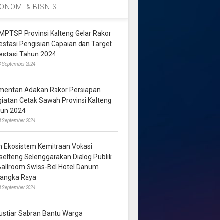
ONOMI & BISNIS
MPTSP Provinsi Kalteng Gelar Rakor
vestasi Pengisian Capaian dan Target
vestasi Tahun 2024
3 September 2024
mentan Adakan Rakor Persiapan
giatan Cetak Sawah Provinsi Kalteng
hun 2024
8 September 2024
m Ekosistem Kemitraan Vokasi
lselteng Selenggarakan Dialog Publik
 Ballroom Swiss-Bel Hotel Danum
langka Raya
8 September 2024
ustiar Sabran Bantu Warga