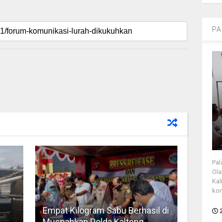
PA
Pal
Ola
Kal
kon
Empat Kilogram Sabu Berhasil di
Musnahkan Polda Kalteng