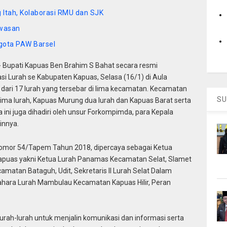
 Itah, Kolaborasi RMU dan SJK
awasan
ggota PAW Barsel
Bupati Kapuas Ben Brahim S Bahat secara resmi
Lurah se Kabupaten Kapuas, Selasa (16/1) di Aula
 dari 17 lurah yang tersebar di lima kecamatan. Kecamatan
SU
r lima lurah, Kapuas Murung dua lurah
dan Kapuas Barat serta
ini juga dihadiri oleh unsur Forkompimda, para Kepala
innya.
omor 54/Tapem Tahun 2018, dipercaya sebagai Ketua
apuas yakni Ketua Lurah Panamas Kecamatan Selat, Slamet
camatan Bataguh, Udit, Sekretaris II Lurah Selat Dalam
dahara Lurah Mambulau Kecamatan Kapuas Hilir, Peran
urah-lurah untuk menjalin komunikasi dan informasi serta