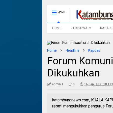
MENU
HOME
PERISTIWA
KABAR 
Home
Headline
Kapuas
Forum Komuni
Dikukuhkan
admin 1
0
16 Januari 2018 11:
katambungnews.com, KUALA KAPUAS
resmi mengukuhkan pengurus Foru