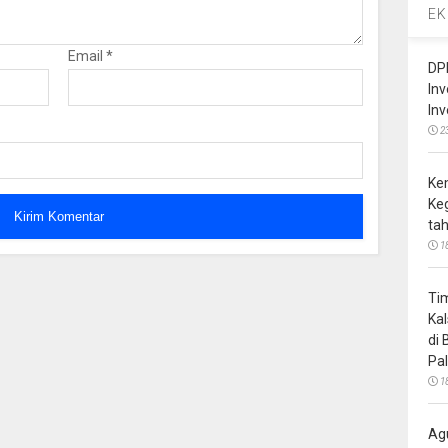
EK
Email
*
DP
In
In
2
Ke
Ke
ta
1
Ti
Ka
di
Pa
1
Ag