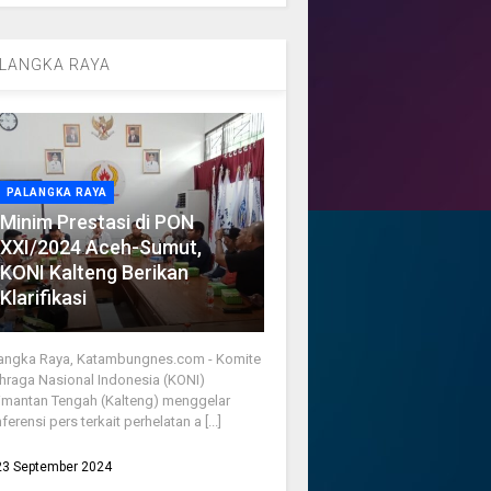
LANGKA RAYA
PALANGKA RAYA
Minim Prestasi di PON
XXI/2024 Aceh-Sumut,
KONI Kalteng Berikan
Klarifikasi
angka Raya, Katambungnes.com - Komite
hraga Nasional Indonesia (KONI)
imantan Tengah (Kalteng) menggelar
ferensi pers terkait perhelatan a [...]
23 September 2024