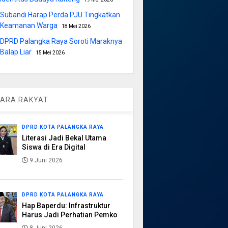
Subandi Harap Perda PJU Tingkatkan
Keamanan Warga
18 Mei 2026
DPRD Palangka Raya Soroti Maraknya
Balap Liar
15 Mei 2026
ARA RAKYAT
DPRD KOTA PALANGKA RAYA
Literasi Jadi Bekal Utama
Siswa di Era Digital
9 Juni 2026
DPRD KOTA PALANGKA RAYA
Hap Baperdu: Infrastruktur
Harus Jadi Perhatian Pemko