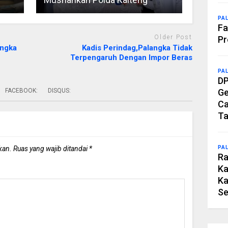
PA
Fa
Older Post
Pr
angka
Kadis Perindag,Palangka Tidak
Terpengaruh Dengan Impor Beras
PA
DP
FACEBOOK:
DISQUS:
Ge
Ca
Ta
kan.
Ruas yang wajib ditandai
*
PA
Ra
Ka
Ka
Se