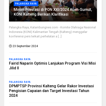
PALANGKA RAYA
Minim Prestasi di PON XXI/2024 Aceh-Sumut,
KONI Kalteng Berikan Klarifikasi
Palangka Raya, Katambungnes.com - Komite Olahraga Nasional
Indonesia (KONI) Kalimantan Tengah (Kalteng) menggelar
konferensi pers terkait perhelatan a [...]
23 September 2024
PALANGKA RAYA
Fairid Naparin Optimis Lanjukan Program Visi Misi
Jilid II
PALANGKA RAYA
DPMPTSP Provinsi Kalteng Gelar Rakor Investasi
Pengisian Capaian dan Target Investasi Tahun
2024