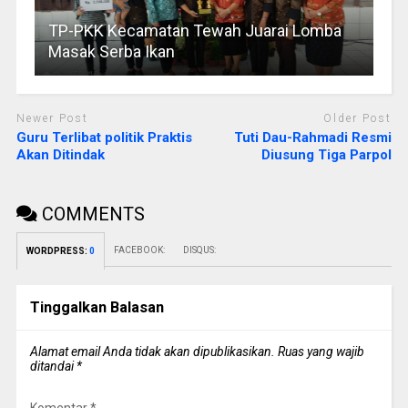
TP-PKK Kecamatan Tewah Juarai Lomba
Masak Serba Ikan
Newer Post
Older Post
Guru Terlibat politik Praktis
Tuti Dau-Rahmadi Resmi
Akan Ditindak
Diusung Tiga Parpol
COMMENTS
FACEBOOK:
DISQUS:
WORDPRESS:
0
Tinggalkan Balasan
Alamat email Anda tidak akan dipublikasikan.
Ruas yang wajib
ditandai
*
Komentar
*