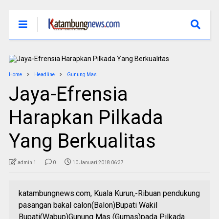
Home
Headline
Gunung Mas
Jaya-Efrensia
Harapkan Pilkada
Yang Berkualitas
admin 1
0
10 Januari 2018 06:37
katambungnews.com, Kuala Kurun,-Ribuan pendukung
pasangan bakal calon(Balon)Bupati Wakil
Bupati(Wabup)Gunung Mas (Gumas)pada Pilkada