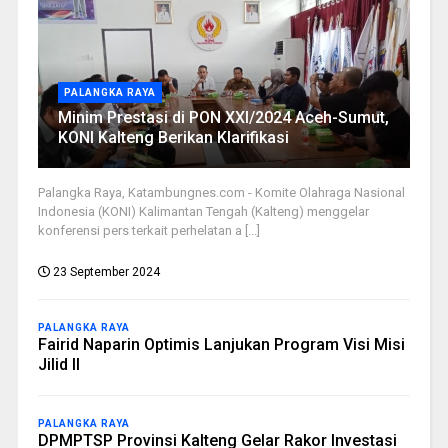
PALANGKA RAYA
Minim Prestasi di PON XXI/2024 Aceh-Sumut,
KONI Kalteng Berikan Klarifikasi
Palangka Raya, Katambungnes.com - Komite Olahraga Nasional
Indonesia (KONI) Kalimantan Tengah (Kalteng) menggelar
konferensi pers terkait perhelatan a [...]
23 September 2024
PALANGKA RAYA
Fairid Naparin Optimis Lanjukan Program Visi Misi
Jilid II
PALANGKA RAYA
DPMPTSP Provinsi Kalteng Gelar Rakor Investasi