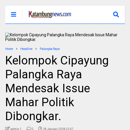
Home
Headline
Palangka Raya
Kelompok Cipayung
Palangka Raya
Mendesak Issue
Mahar Politik
Dibongkar.
admin 1
0
18 Januari 2018 22:47