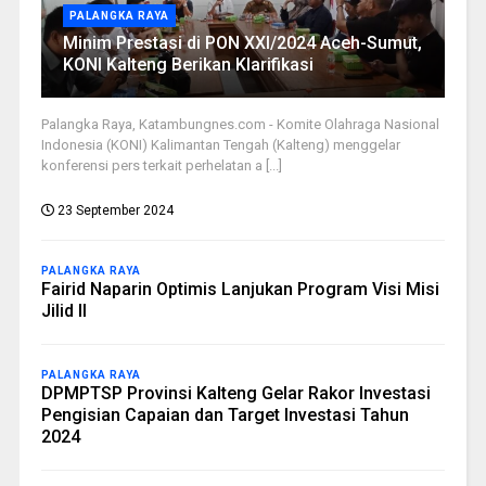
PALANGKA RAYA
Minim Prestasi di PON XXI/2024 Aceh-Sumut,
KONI Kalteng Berikan Klarifikasi
Palangka Raya, Katambungnes.com - Komite Olahraga Nasional
Indonesia (KONI) Kalimantan Tengah (Kalteng) menggelar
konferensi pers terkait perhelatan a [...]
23 September 2024
PALANGKA RAYA
Fairid Naparin Optimis Lanjukan Program Visi Misi
Jilid II
PALANGKA RAYA
DPMPTSP Provinsi Kalteng Gelar Rakor Investasi
Pengisian Capaian dan Target Investasi Tahun
2024