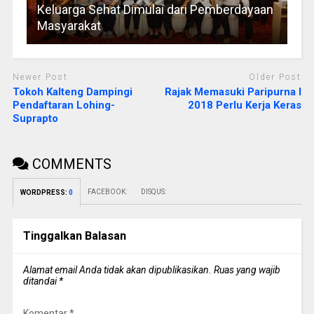
Keluarga Sehat Dimulai dari Pemberdayaan
Masyarakat
Newer Post
Older Post
Tokoh Kalteng Dampingi
Rajak Memasuki Paripurna I
Pendaftaran Lohing-
2018 Perlu Kerja Keras
Suprapto
COMMENTS
FACEBOOK:
DISQUS:
WORDPRESS:
0
Tinggalkan Balasan
Alamat email Anda tidak akan dipublikasikan.
Ruas yang wajib
ditandai
*
Komentar
*