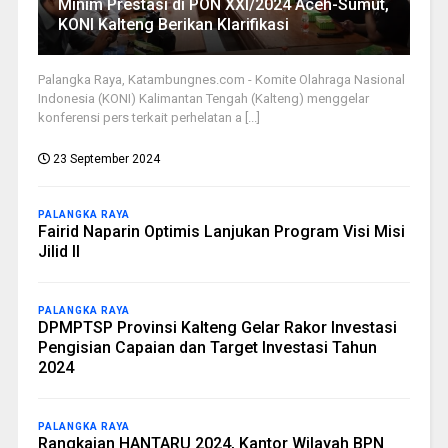
Minim Prestasi di PON XXI/2024 Aceh-Sumut,
KONI Kalteng Berikan Klarifikasi
Palangka Raya, Katambungnes.com - Komite Olahraga Nasional
Indonesia (KONI) Kalimantan Tengah (Kalteng) menggelar
konferensi pers terkait perhelatan a [...]
23 September 2024
PALANGKA RAYA
Fairid Naparin Optimis Lanjukan Program Visi Misi
Jilid II
PALANGKA RAYA
DPMPTSP Provinsi Kalteng Gelar Rakor Investasi
Pengisian Capaian dan Target Investasi Tahun
2024
PALANGKA RAYA
Rangkaian HANTARU 2024, Kantor Wilayah BPN