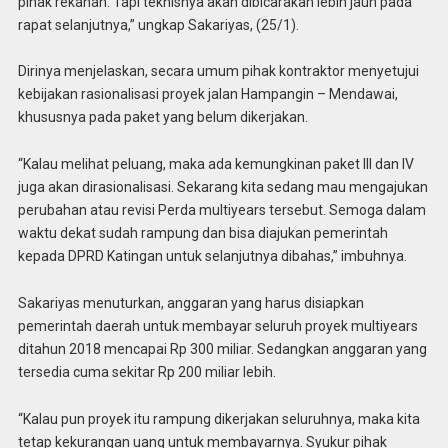
pihak rekanan. Tapi teknisnya akan dibicarakan lebih jauh pada
rapat selanjutnya,” ungkap Sakariyas, (25/1).
Dirinya menjelaskan, secara umum pihak kontraktor menyetujui
kebijakan rasionalisasi proyek jalan Hampangin – Mendawai,
khususnya pada paket yang belum dikerjakan.
“Kalau melihat peluang, maka ada kemungkinan paket III dan IV
juga akan dirasionalisasi. Sekarang kita sedang mau mengajukan
perubahan atau revisi Perda multiyears tersebut. Semoga dalam
waktu dekat sudah rampung dan bisa diajukan pemerintah
kepada DPRD Katingan untuk selanjutnya dibahas,” imbuhnya.
Sakariyas menuturkan, anggaran yang harus disiapkan
pemerintah daerah untuk membayar seluruh proyek multiyears
ditahun 2018 mencapai Rp 300 miliar. Sedangkan anggaran yang
tersedia cuma sekitar Rp 200 miliar lebih.
“Kalau pun proyek itu rampung dikerjakan seluruhnya, maka kita
tetap kekurangan uang untuk membayarnya. Syukur pihak