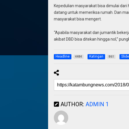
Kepedulian masyarakat bisa dimulai dari 
datang untuk memeriksa rumah. Dan masy
masyarakat bisa mengert.
“Apabila masyarakat dan jumantik beker
akibat DBD bisa ditekan hingga nol,” pung
Headline
Katingan
Slide
4484
861
AUTHOR:
ADMIN 1