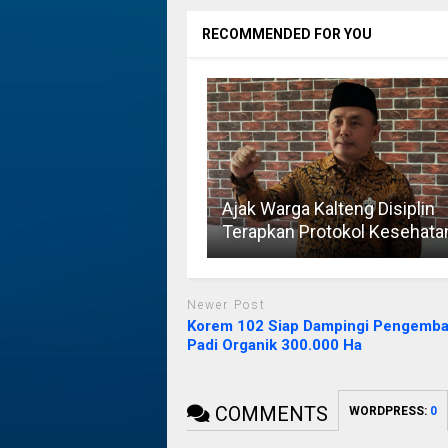
RECOMMENDED FOR YOU
Ajak Warga Kalteng Disiplin
Terapkan Protokol Kesehata
Newer Post
Korem 102 Siap Dampingi Pengemb
Padi Organik 300.000 Ha
COMMENTS
WORDPRESS:
0