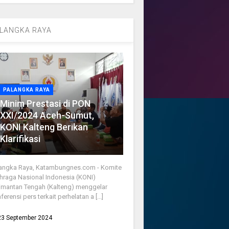
LANGKA RAYA
PALANGKA RAYA
Minim Prestasi di PON
XXI/2024 Aceh-Sumut,
KONI Kalteng Berikan
Klarifikasi
angka Raya, Katambungnes.com - Komite
hraga Nasional Indonesia (KONI)
imantan Tengah (Kalteng) menggelar
ferensi pers terkait perhelatan a [...]
23 September 2024