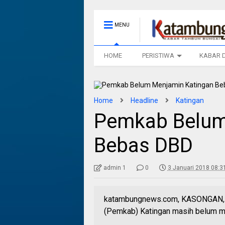
MENU
HOME
PERISTIWA
KABAR 
Home
Headline
Katingan
Pemkab Belum
Bebas DBD
admin 1
0
3 Januari 2018 08:3
katambungnews.com, KASONGAN, - 
(Pemkab) Katingan masih belum 