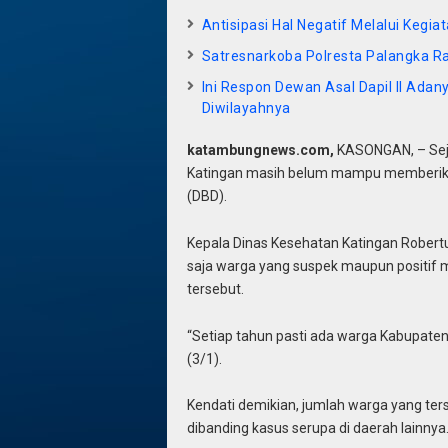
Antisipasi Hal Negatif Melalui Kegi
Satresnarkoba Polresta Palangka R
Ini Respon Dewan Asal Dapil II Ad
Diwilayahnya
katambungnews.com,
KASONGAN, – Sej
Katingan masih belum mampu memberik
(DBD).
Kepala Dinas Kesehatan Katingan Robert
saja warga yang suspek maupun positif m
tersebut.
“Setiap tahun pasti ada warga Kabupaten 
(3/1).
Kendati demikian, jumlah warga yang ters
dibanding kasus serupa di daerah lainnya