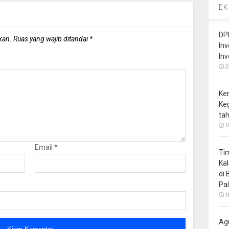
EK
DP
kan.
Ruas yang wajib ditandai
*
In
In
2
Ke
Ke
ta
1
Email
*
Ti
Ka
di
Pa
1
Ag