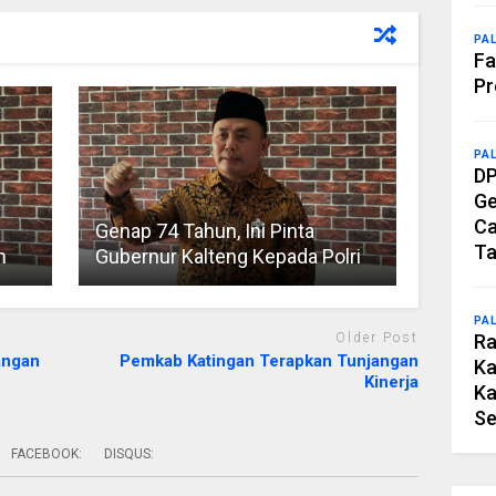
PA
Fa
Pr
PA
DP
Ge
Ca
Genap 74 Tahun, Ini Pinta
Ta
n
Gubernur Kalteng Kepada Polri
PA
Ra
Older Post
angan
Pemkab Katingan Terapkan Tunjangan
Ka
Kinerja
Ka
Se
FACEBOOK:
DISQUS: