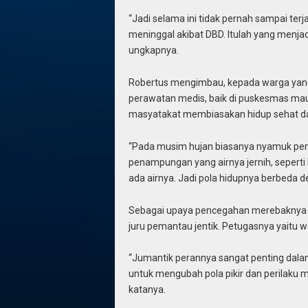
“Jadi selama ini tidak pernah sampai terj
meninggal akibat DBD. Itulah yang menjad
ungkapnya.
Robertus mengimbau, kepada warga yang
perawatan medis, baik di puskesmas maup
masyatakat membiasakan hidup sehat da
“Pada musim hujan biasanya nyamuk pe
penampungan yang airnya jernih, seperti
ada airnya. Jadi pola hidupnya berbeda 
Sebagai upaya pencegahan merebaknya p
juru pemantau jentik. Petugasnya yaitu w
“Jumantik perannya sangat penting dal
untuk mengubah pola pikir dan perilaku 
katanya.