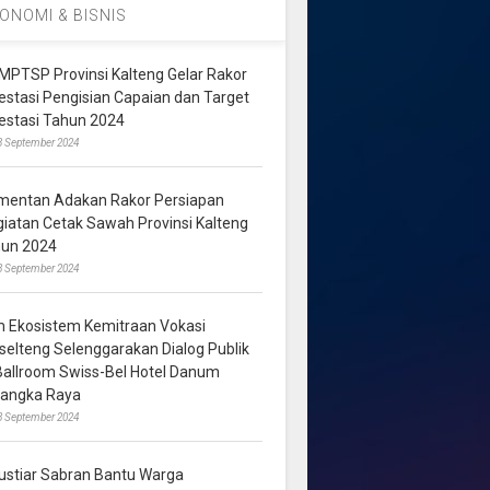
ONOMI & BISNIS
MPTSP Provinsi Kalteng Gelar Rakor
vestasi Pengisian Capaian dan Target
vestasi Tahun 2024
3 September 2024
mentan Adakan Rakor Persiapan
giatan Cetak Sawah Provinsi Kalteng
hun 2024
8 September 2024
m Ekosistem Kemitraan Vokasi
lselteng Selenggarakan Dialog Publik
 Ballroom Swiss-Bel Hotel Danum
langka Raya
8 September 2024
ustiar Sabran Bantu Warga