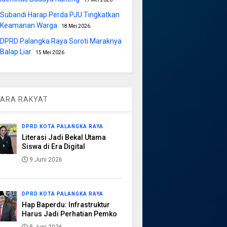
Subandi Harap Perda PJU Tingkatkan
Keamanan Warga
18 Mei 2026
DPRD Palangka Raya Soroti Maraknya
Balap Liar
15 Mei 2026
ARA RAKYAT
DPRD KOTA PALANGKA RAYA
Literasi Jadi Bekal Utama
Siswa di Era Digital
9 Juni 2026
DPRD KOTA PALANGKA RAYA
Hap Baperdu: Infrastruktur
Harus Jadi Perhatian Pemko