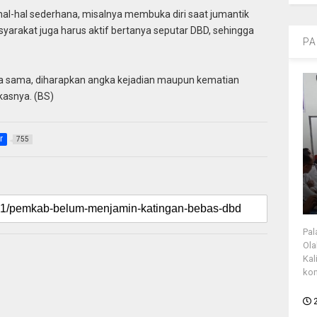
hal-hal sederhana, misalnya membuka diri saat jumantik
arakat juga harus aktif bertanya seputar DBD, sehingga
PA
ja sama, diharapkan angka kejadian maupun kematian
kasnya. (BS)
r
755
Pal
Ola
Kal
kon