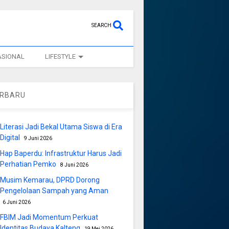
SEARCH
ASIONAL
LIFESTYLE
ERBARU
Literasi Jadi Bekal Utama Siswa di Era
Digital
9 Juni 2026
Hap Baperdu: Infrastruktur Harus Jadi
Perhatian Pemko
8 Juni 2026
Musim Kemarau, DPRD Dorong
Pengelolaan Sampah yang Aman
6 Juni 2026
FBIM Jadi Momentum Perkuat
Identitas Budaya Kalteng
19 Mei 2026