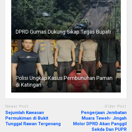
DPRD Gumas Dukung Sikap Tegas Bupati
Polisi Ungkap Kasus Pembunuhan Paman
di Katingan
Newer Post
Older Post
Sejumlah Kawasan
Pengerjaan Jembatan
Permukiman di Bukit
Muara Teweh- Jingah
Tunggal Rawan Tergenang
Molor DPRD Akan Panggil
Sekda Dan PUPR