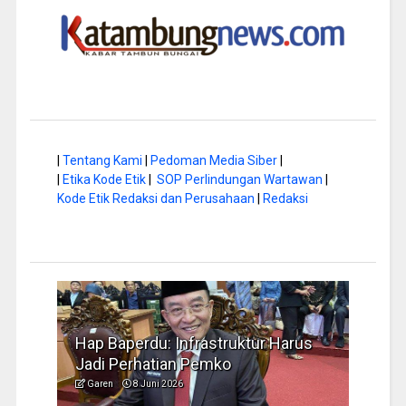
|
Tentang Kami
|
Pedoman Media Siber
|
|
Etika Kode Etik
|
SOP Perlindungan Wartawan
|
Kode Etik Redaksi dan Perusahaan
|
Redaksi
a di
Hap Baperdu: Infrastruktur Harus
Musi
Jadi Perhatian Pemko
Peng
Garen
8 Juni 2026
Garen