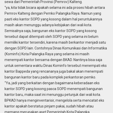
sewa dari Pemerintah Provinsi (Pemrov) Kalteng.
“ya, kita tidak bicara apakah selama ini ada proses hibah antara
Pemrov Kalteng dengan Pemko Palangka Raya. Namun yang
pasti eks kantor SOPD yang kosong dalam hal peruntukannya
masih akan menunggu adanya kebijakan dari wali kota.
Semisalnya saja, bangunan eks kantor SOPD yang kosong
tersebut dapat ditempati oleh SOPD yang selama ini belum
memiliki kantor tersendiri, karena masih berkantor menjadi satu
dengan SOPD lain. Contohnya Dinas Komunikasi dan Informatika
(Kominfo) Kota Palangka Raya yang selama ini masih
menempati kantor bersama dengan BKAD. Nantinya bisa saja
untuk sementara waktu Dinas Kominfo tersebut menempati eks
kantor Bappeda yang rencananya juga bakal akan menempati
bangunan kantor baru pada komplek perkantoran pemko.
“Ya, jadi yang berkaitan dengan bagaimana keberadaan eks
kantor SOPD yang kosong pasca SOPD menempati bangunan
kantor baru, maka saat ini menunggu petunjuk dari wali kota.
BPKAD hanya menginventarisir, mengelola serta mencatat eks
kantor apakah berstatus pinjam pakai, sudah hibah atau
memang merupakan aset Pemerintah Kota Palangka