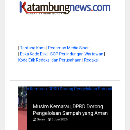
|
Tentang Kami
|
Pedoman Media Siber
|
|
Etika Kode Etik
|
SOP Perlindungan Wartawan
|
Kode Etik Redaksi dan Perusahaan
|
Redaksi
rus
Musim Kemarau, DPRD Dorong
FBIM
Pengelolaan Sampah yang Aman
Ident
Garen
6 Juni 2026
Garen