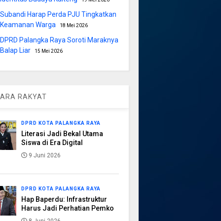
Subandi Harap Perda PJU Tingkatkan
Keamanan Warga
18 Mei 2026
DPRD Palangka Raya Soroti Maraknya
Balap Liar
15 Mei 2026
ARA RAKYAT
DPRD KOTA PALANGKA RAYA
Literasi Jadi Bekal Utama
Siswa di Era Digital
9 Juni 2026
DPRD KOTA PALANGKA RAYA
Hap Baperdu: Infrastruktur
Harus Jadi Perhatian Pemko