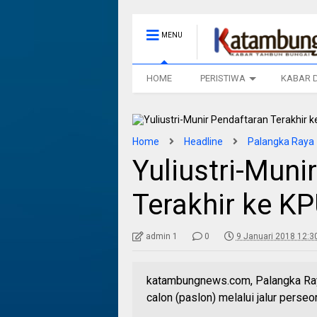
MENU
HOME
PERISTIWA
KABAR 
Home
Headline
Palangka Raya
Yuliustri-Muni
Terakhir ke K
admin 1
0
9 Januari 2018 12:3
katambungnews.com, Palangka Raya
calon (paslon) melalui jalur pers