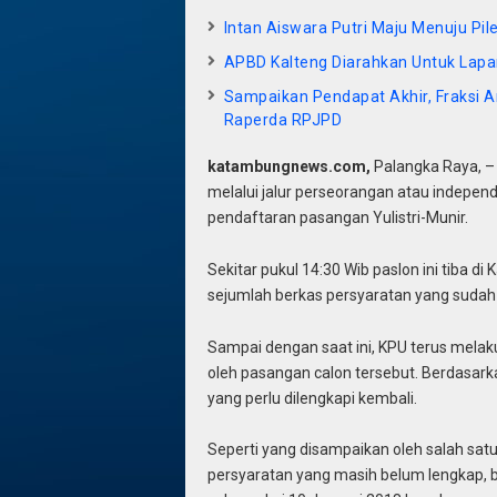
Intan Aiswara Putri Maju Menuju Pileg
APBD Kalteng Diarahkan Untuk Lapa
Sampaikan Pendapat Akhir, Fraksi 
Raperda RPJPD
katambungnews.com,
Palangka Raya, –
melalui jalur perseorangan atau independe
pendaftaran pasangan Yulistri-Munir.
Sekitar pukul 14:30 Wib paslon ini tiba 
sejumlah berkas persyaratan yang sudah 
Sampai dengan saat ini, KPU terus mela
oleh pasangan calon tersebut. Berdasark
yang perlu dilengkapi kembali.
Seperti yang disampaikan oleh salah sat
persyaratan yang masih belum lengkap, 