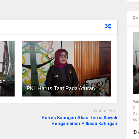
PA
ih
PKL Harus Taat Pada Aturan
Pal
Ola
Older Post
Kal
Polres Katingan Akan Terus Kawali
kon
Pengamanan Pilkada Katingan