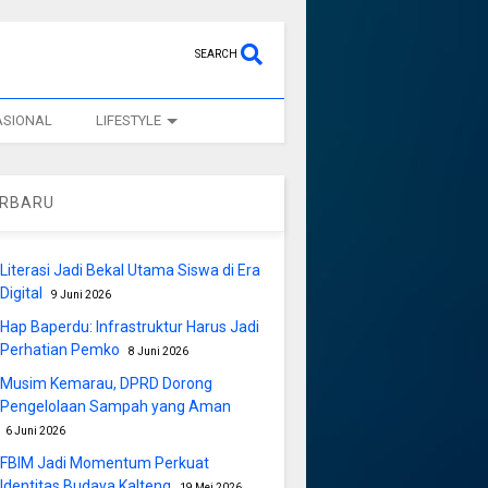
SEARCH
ASIONAL
LIFESTYLE
ERBARU
Literasi Jadi Bekal Utama Siswa di Era
Digital
9 Juni 2026
Hap Baperdu: Infrastruktur Harus Jadi
Perhatian Pemko
8 Juni 2026
Musim Kemarau, DPRD Dorong
Pengelolaan Sampah yang Aman
6 Juni 2026
FBIM Jadi Momentum Perkuat
Identitas Budaya Kalteng
19 Mei 2026