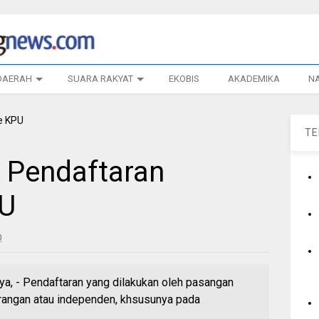
DAERAH
SUARA RAKYAT
EKOBIS
AKADEMIKA
N
T
r Pendaftaran
PU
0
, - Pendaftaran yang dilakukan oleh pasangan
eorangan atau independen, khsusunya pada