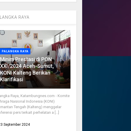
LANGKA RAYA
PALANGKA RAYA
Minim Prestasi di PON
XXI/2024 Aceh-Sumut,
KONI Kalteng Berikan
Klarifikasi
angka Raya, Katambungnes.com - Komite
hraga Nasional Indonesia (KONI)
imantan Tengah (Kalteng) menggelar
ferensi pers terkait perhelatan a [...]
23 September 2024