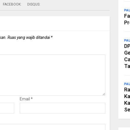
FACEBOOK:
DISQUS:
PA
Fa
Pr
kan.
Ruas yang wajib ditandai
*
PA
DP
Ge
Ca
Ta
PA
Ra
Ka
Email
*
Ka
Se