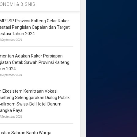
ONOMI & BISNIS
MPTSP Provinsi Kalteng Gelar Rakor
vestasi Pengisian Capaian dan Target
vestasi Tahun 2024
3 September 2024
mentan Adakan Rakor Persiapan
giatan Cetak Sawah Provinsi Kalteng
hun 2024
8 September 2024
m Ekosistem Kemitraan Vokasi
lselteng Selenggarakan Dialog Publik
 Ballroom Swiss-Bel Hotel Danum
langka Raya
8 September 2024
ustiar Sabran Bantu Warga