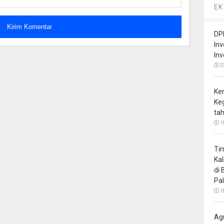
EK
DP
In
In
2
Ke
Ke
ta
1
Ti
Ka
di
Pa
1
Ag