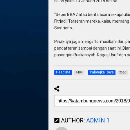
calon yakni 10 Januari 2018 besok.
“Seperti BA7 atau berita acara rekapitu
Fitriadi. Terserah mereka, kalau memang ha
Sastriono.
Pihaknya juga menginformasikan, dari 
pendaftaran sampai dengan saat ini. Di
pasangan Rusliansyah-Rogas Usuf dan pa
Headline
Palangka Raya
4484
2560
AUTHOR:
ADMIN 1