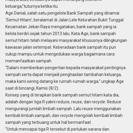
keluarga,”tuturnya ketika itu.
Age Danial, salah satu pengelola Bank Sampah yang dinamai
‘Semut Hitam’, beralamat di Jalan Lele Kelurahan Bukit Tunggal
Kecamatan Jekan Raya mengatakan, bank sampah yang ia
kelola berdiri sejak tahun 2013 lalu. Kata Age, bank sampah
semut hitam telah melayani masyarakat khususnya dilingkungan
kawasan jalan setempat. Keberadaan bank sampah itu pun
cukup mampu untuk mengedukasi warga bagaimana cara
memanfaatkan sampah.
“Dalam memberikan pengertian kepada masyarakat pentingnya
sampah serta dapat menjadi penghasilan tambahan keluarga,
maka kami sering datang ke rumah-rumah warga,” ungkap Age
saat di bincangi, Kamis (8/2).
Konsep yang di terapkan bank sampah semut hitam kata dia,
adalah dengan tiga R yakni reduce, reuse, dan recycle. Reduce
mengurangi jumlah limbah sampah. Lalu reuse menggunakan
kembali limbah sampah, dan recycle mengolah kembali limbah
sampah yang terbuang untuk hal bermanfaat.
“Untuk mencapai tiga R tersebut di perlukan sarana dan