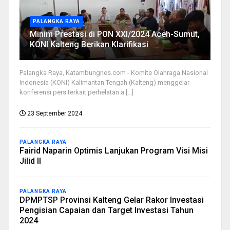
PALANGKA RAYA
Minim Prestasi di PON XXI/2024 Aceh-Sumut,
KONI Kalteng Berikan Klarifikasi
Palangka Raya, Katambungnes.com - Komite Olahraga Nasional
Indonesia (KONI) Kalimantan Tengah (Kalteng) menggelar
konferensi pers terkait perhelatan a [...]
23 September 2024
PALANGKA RAYA
Fairid Naparin Optimis Lanjukan Program Visi Misi
Jilid II
PALANGKA RAYA
DPMPTSP Provinsi Kalteng Gelar Rakor Investasi
Pengisian Capaian dan Target Investasi Tahun
2024