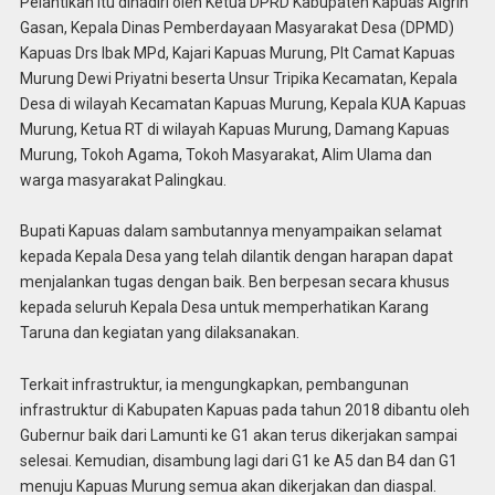
Pelantikan itu dihadiri oleh Ketua DPRD Kabupaten Kapuas Algrin
Gasan, Kepala Dinas Pemberdayaan Masyarakat Desa (DPMD)
Kapuas Drs Ibak MPd, Kajari Kapuas Murung, Plt Camat Kapuas
Murung Dewi Priyatni beserta Unsur Tripika Kecamatan, Kepala
Desa di wilayah Kecamatan Kapuas Murung, Kepala KUA Kapuas
Murung, Ketua RT di wilayah Kapuas Murung, Damang Kapuas
Murung, Tokoh Agama, Tokoh Masyarakat, Alim Ulama dan
warga masyarakat Palingkau.
Bupati Kapuas dalam sambutannya menyampaikan selamat
kepada Kepala Desa yang telah dilantik dengan harapan dapat
menjalankan tugas dengan baik. Ben berpesan secara khusus
kepada seluruh Kepala Desa untuk memperhatikan Karang
Taruna dan kegiatan yang dilaksanakan.
Terkait infrastruktur, ia mengungkapkan, pembangunan
infrastruktur di Kabupaten Kapuas pada tahun 2018 dibantu oleh
Gubernur baik dari Lamunti ke G1 akan terus dikerjakan sampai
selesai. Kemudian, disambung lagi dari G1 ke A5 dan B4 dan G1
menuju Kapuas Murung semua akan dikerjakan dan diaspal.