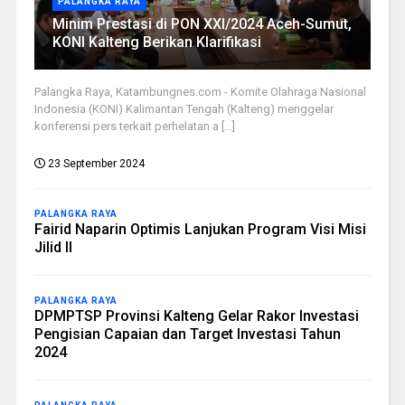
PALANGKA RAYA
Minim Prestasi di PON XXI/2024 Aceh-Sumut,
KONI Kalteng Berikan Klarifikasi
Palangka Raya, Katambungnes.com - Komite Olahraga Nasional
Indonesia (KONI) Kalimantan Tengah (Kalteng) menggelar
konferensi pers terkait perhelatan a [...]
23 September 2024
PALANGKA RAYA
Fairid Naparin Optimis Lanjukan Program Visi Misi
Jilid II
PALANGKA RAYA
DPMPTSP Provinsi Kalteng Gelar Rakor Investasi
Pengisian Capaian dan Target Investasi Tahun
2024