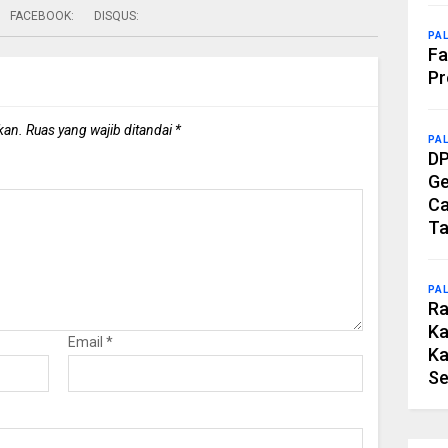
FACEBOOK:
DISQUS:
PA
Fa
Pr
kan.
Ruas yang wajib ditandai
*
PA
DP
Ge
Ca
Ta
PA
Ra
Ka
Email
*
Ka
Se