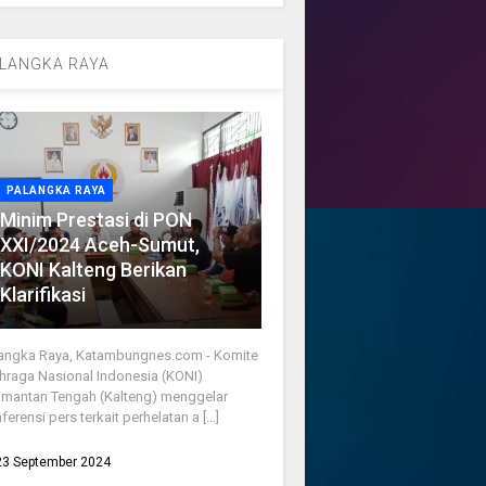
LANGKA RAYA
PALANGKA RAYA
Minim Prestasi di PON
XXI/2024 Aceh-Sumut,
KONI Kalteng Berikan
Klarifikasi
angka Raya, Katambungnes.com - Komite
hraga Nasional Indonesia (KONI)
imantan Tengah (Kalteng) menggelar
ferensi pers terkait perhelatan a [...]
23 September 2024