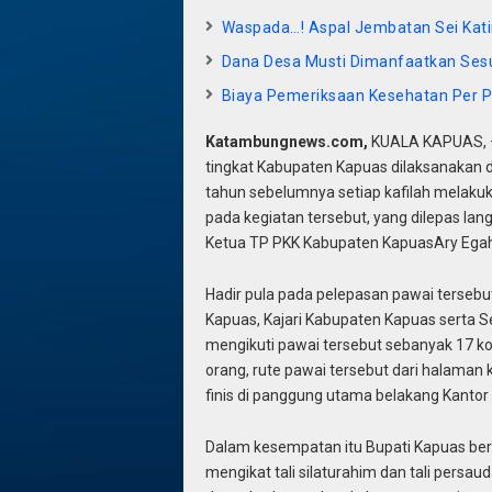
Waspada…! Aspal Jembatan Sei Kat
Dana Desa Musti Dimanfaatkan Ses
Biaya Pemeriksaan Kesehatan Per P
Katambungnews.com,
KUALA KAPUAS, – 
tingkat Kabupaten Kapua
s
dilaksanakan 
tahun sebelumnya setiap kafilah melakuk
pada
kegiatan
tersebut, yang dilepas la
Ketua TP PKK Kabupaten Kapuas
Ary Ega
Hadir pula pada pelepasan pawai tersebu
Kapuas, Kajari Kabupaten Kapuas serta 
mengikuti pawai tersebut seba
n
yak 17 k
orang, rute pawai tersebut dari halaman
finis di panggung utama belakang Kanto
Dalam kes
e
mpatan itu Bupati Kapuas ber
mengikat tali silaturahim dan tali persa