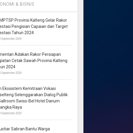
ONOMI & BISNIS
MPTSP Provinsi Kalteng Gelar Rakor
vestasi Pengisian Capaian dan Target
vestasi Tahun 2024
3 September 2024
mentan Adakan Rakor Persiapan
giatan Cetak Sawah Provinsi Kalteng
hun 2024
8 September 2024
m Ekosistem Kemitraan Vokasi
lselteng Selenggarakan Dialog Publik
 Ballroom Swiss-Bel Hotel Danum
langka Raya
8 September 2024
ustiar Sabran Bantu Warga