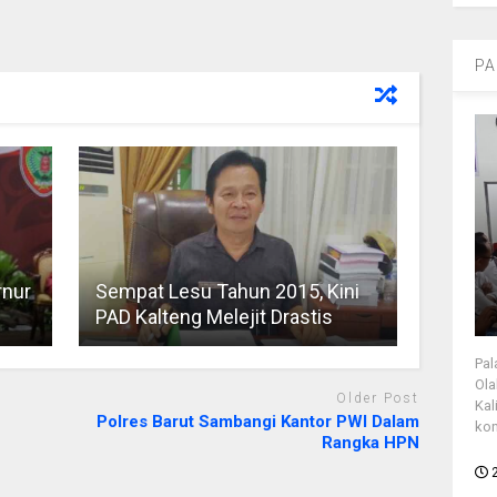
PA
rnur
Sempat Lesu Tahun 2015, Kini
PAD Kalteng Melejit Drastis
Pal
Ola
Older Post
Kal
Polres Barut Sambangi Kantor PWI Dalam
kon
Rangka HPN