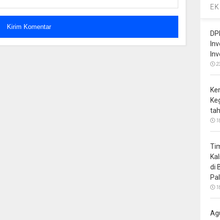
EK
DP
In
In
2
Ke
Ke
ta
1
Ti
Ka
di
Pa
1
Ag