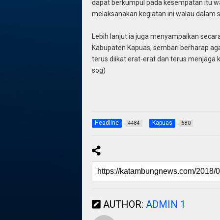
dapat berkumpul pada kes
e
mpatan itu wa
melaksanakan kegiatan ini walau dalam su
Lebih lanjut ia juga menyampaikan seca
Kabupaten Kapuas, sembari berharap agar 
terus diikat erat-erat dan terus menjag
sog)
Headline
Kapuas
4484
580
AUTHOR:
ADMIN 1