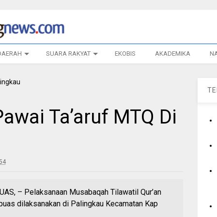
DAERAH
SUARA RAKYAT
EKOBIS
AKADEMIKA
N
T
Pawai Ta’aruf MTQ Di
:54
S, – Pelaksanaan Musabaqah Tilawatil Qur’an
puas dilaksanakan di Palingkau Kecamatan Kap