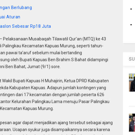
ingan Berlubang
uai Aturan
aslon Sebesar Rp18 Juta
Pelaksanaan Musabaqah Tilawatil Qur’an (MTQ) ke 43
di
Palingkau
Kecamatan Kapuas Murung, seperti tahun-
an pawai ta’aruf sebelum mulai bertanding
SU
ngsung oleh Bupati Kapuas Ben Brahim S Bahat didampingi
hni Ben Bahat
, Jumat (9/1) sore.
t Wakil Bupati Kapuas H Muhajirin, Ketua DPRD Kabupaten
Sekda Kabupaten Kapuas. Adapun jumlah kontingen yang
ontingen
dari 17 kecamatan
dengan jumlah peserta 626
 kantor Kelurahan Palingkau Lama menuju Pasar Palingkau
r Kecamatan Kapuas Murung.
pesan agar dapat menjadikan ajang tersebut sebagai ajang
udaraan. Ucapan syukur juga disampaikannya secara karena