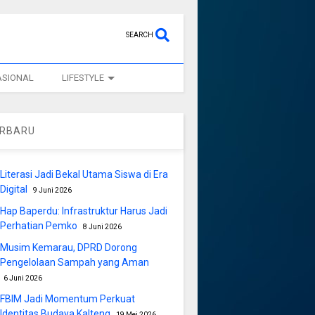
SEARCH
ASIONAL
LIFESTYLE
ERBARU
Literasi Jadi Bekal Utama Siswa di Era
Digital
9 Juni 2026
Hap Baperdu: Infrastruktur Harus Jadi
Perhatian Pemko
8 Juni 2026
Musim Kemarau, DPRD Dorong
Pengelolaan Sampah yang Aman
6 Juni 2026
FBIM Jadi Momentum Perkuat
Identitas Budaya Kalteng
19 Mei 2026