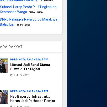
Subandi Harap Perda PJU Tingkatkan
Keamanan Warga
18 Mei 2026
DPRD Palangka Raya Soroti Maraknya
Balap Liar
15 Mei 2026
ARA RAKYAT
DPRD KOTA PALANGKA RAYA
Literasi Jadi Bekal Utama
Siswa di Era Digital
9 Juni 2026
DPRD KOTA PALANGKA RAYA
Hap Baperdu: Infrastruktur
Harus Jadi Perhatian Pemko