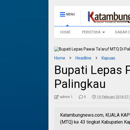
MENU
HOME
PERISTIWA
KABAR 
Home
Headline
Kapuas
Bupati Lepas 
Palingkau
admin 1
0
10 Februari 2018 07
Katambungnews.com, KUALA KAPUA
(MTQ) ke 43 tingkat Kabupaten Ka