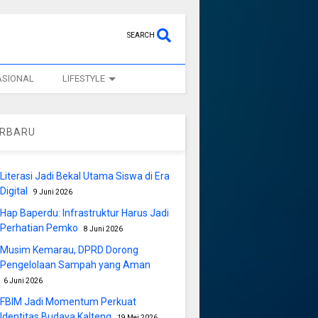
SEARCH
ASIONAL
LIFESTYLE
ERBARU
Literasi Jadi Bekal Utama Siswa di Era
Digital
9 Juni 2026
Hap Baperdu: Infrastruktur Harus Jadi
Perhatian Pemko
8 Juni 2026
Musim Kemarau, DPRD Dorong
Pengelolaan Sampah yang Aman
6 Juni 2026
FBIM Jadi Momentum Perkuat
Identitas Budaya Kalteng
19 Mei 2026