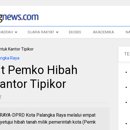
DAERAH
SUARA RAKYAT
EKOBIS
AKADEMIKA
N
T
angka Raya
t Pemko Hibah
antor Tipikor
7
AYA-DPRD Kota Palangka Raya melalui empat
etujui hibah tanah milik pemerintah kota (Pemk