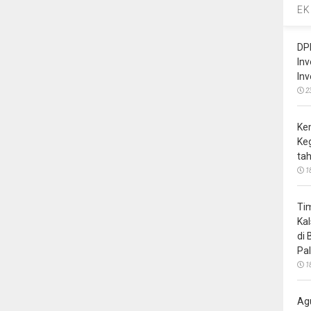
EK
DP
In
In
2
Ke
Ke
ta
1
Ti
Ka
di
Pa
1
Ag