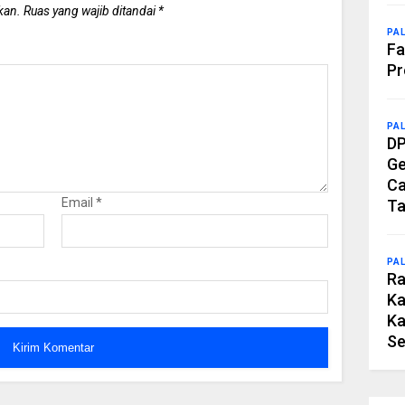
kan.
Ruas yang wajib ditandai
*
PA
Fa
Pr
PA
DP
Ge
Ca
Email
*
Ta
PA
Ra
Ka
Ka
Se