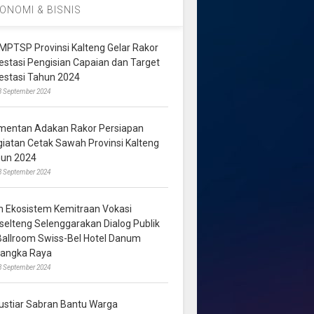
ONOMI & BISNIS
MPTSP Provinsi Kalteng Gelar Rakor
vestasi Pengisian Capaian dan Target
vestasi Tahun 2024
3 September 2024
mentan Adakan Rakor Persiapan
giatan Cetak Sawah Provinsi Kalteng
hun 2024
8 September 2024
m Ekosistem Kemitraan Vokasi
lselteng Selenggarakan Dialog Publik
 Ballroom Swiss-Bel Hotel Danum
langka Raya
8 September 2024
ustiar Sabran Bantu Warga