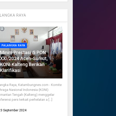
LANGKA RAYA
PALANGKA RAYA
Minim Prestasi di PON
XXI/2024 Aceh-Sumut,
KONI Kalteng Berikan
Klarifikasi
angka Raya, Katambungnes.com - Komite
hraga Nasional Indonesia (KONI)
imantan Tengah (Kalteng) menggelar
ferensi pers terkait perhelatan a [...]
23 September 2024