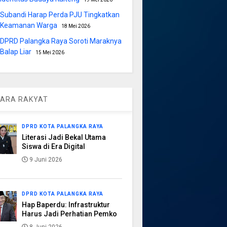
Subandi Harap Perda PJU Tingkatkan
Keamanan Warga
18 Mei 2026
DPRD Palangka Raya Soroti Maraknya
Balap Liar
15 Mei 2026
ARA RAKYAT
DPRD KOTA PALANGKA RAYA
Literasi Jadi Bekal Utama
Siswa di Era Digital
9 Juni 2026
DPRD KOTA PALANGKA RAYA
Hap Baperdu: Infrastruktur
Harus Jadi Perhatian Pemko