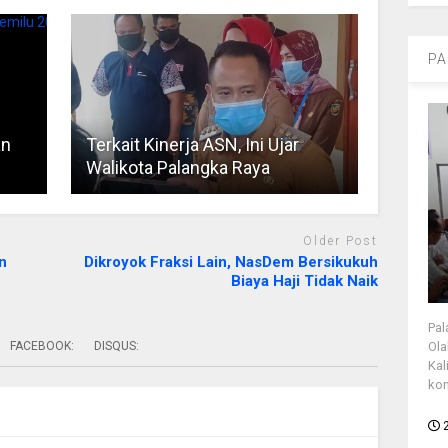
PA
an
Terkait Kinerja ASN, Ini Ujar
Walikota Palangka Raya
Older Post
n
Dikroyok Fraksi Lain, NasDem Bersikukuh
Biaya Haji Tidak Naik
Pal
FACEBOOK:
DISQUS:
Ola
Kal
kon