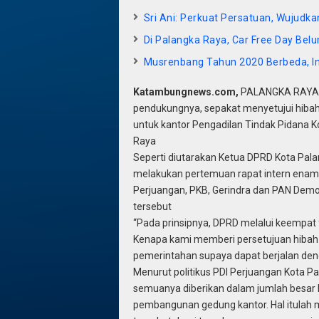
Sri Ani: Perkuat Persatuan, Wujudka
Di Palangka Raya, Car Free Day Bel
Musrenbang Tahun 2020 Berbeda, In
Katambungnews.com,
PALANGKA RAYA-D
pendukungnya, sepakat menyetujui hibah
untuk kantor Pengadilan Tindak Pidana Ko
Raya
Seperti diutarakan Ketua DPRD Kota Palan
melakukan pertemuan rapat intern enam f
Perjuangan, PKB, Gerindra dan PAN Demo
tersebut
“Pada prinsipnya, DPRD melalui keempat f
Kenapa kami memberi persetujuan hibah 
pemerintahan supaya dapat berjalan deng
Menurut politikus PDI Perjuangan Kota P
semuanya diberikan dalam jumlah besar l
pembangunan gedung kantor. Hal itulah 