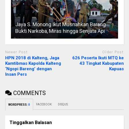
Jaya S. Monong Ikut Musnahkan Barang
Bukti Narkoba, Miras hingga Senjata Api
Newer Post
Older Post
HPN 2018 di Kalteng, Jaga
626 Peserta Ikuti MTQ ke
Kamtibmas Kapolda Kalteng
43 Tingkat Kabupaten
‘Ngopi Bareng’ dengan
Kapuas
Insan Pers
COMMENTS
FACEBOOK:
DISQUS:
WORDPRESS:
0
Tinggalkan Balasan