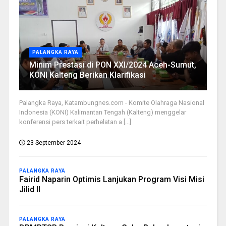
PALANGKA RAYA
Minim Prestasi di PON XXI/2024 Aceh-Sumut,
KONI Kalteng Berikan Klarifikasi
Palangka Raya, Katambungnes.com - Komite Olahraga Nasional
Indonesia (KONI) Kalimantan Tengah (Kalteng) menggelar
konferensi pers terkait perhelatan a [...]
23 September 2024
PALANGKA RAYA
Fairid Naparin Optimis Lanjukan Program Visi Misi
Jilid II
PALANGKA RAYA