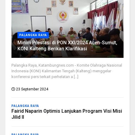
PALANGKA RAYA
Minim Prestasi di PON XXI/2024 Aceh-Sumut,
KONI Kalteng Berikan Klarifikasi
Palangka Raya, Katambungnes.com - Komite Olahraga Nasional
Indonesia (KONI) Kalimantan Tengah (Kalteng) menggelar
konferensi pers terkait perhelatan a [...]
23 September 2024
PALANGKA RAYA
Fairid Naparin Optimis Lanjukan Program Visi Misi
Jilid II
PALANGKA RAYA