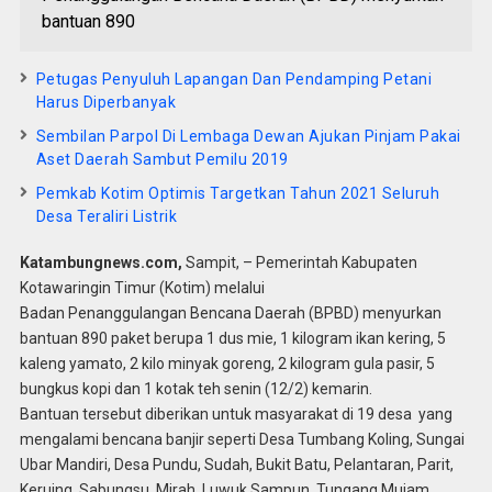
bantuan 890
Petugas Penyuluh Lapangan Dan Pendamping Petani
Harus Diperbanyak
Sembilan Parpol Di Lembaga Dewan Ajukan Pinjam Pakai
Aset Daerah Sambut Pemilu 2019
Pemkab Kotim Optimis Targetkan Tahun 2021 Seluruh
Desa Teraliri Listrik
Katambungnews.com,
Sampit, – Pemerintah Kabupaten
Kotawaringin Timur (Kotim) melalui
Badan Penanggulangan Bencana Daerah (BPBD) menyurkan
bantuan 890 paket berupa 1 dus mie, 1 kilogram ikan kering, 5
kaleng yamato, 2 kilo minyak goreng, 2 kilogram gula pasir, 5
bungkus kopi dan 1 kotak teh senin (12/2) kemarin.
Bantuan tersebut diberikan untuk masyarakat di 19 desa yang
mengalami bencana banjir seperti Desa Tumbang Koling, Sungai
Ubar Mandiri, Desa Pundu, Sudah, Bukit Batu, Pelantaran, Parit,
Keruing, Sabungsu, Mirah, Luwuk Sampun, Tungang Mujam,