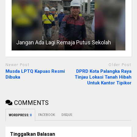
Jangan Ada Lagi Remaja Putus Sekolah
Newer Post
Older Post
Musda LPTQ Kapuas Resmi
DPRD Kota Palangka Raya
Dibuka
Tinjau Lokasi Tanah Hibah
Untuk Kantor Tipikor
COMMENTS
FACEBOOK:
DISQUS:
WORDPRESS:
0
Tinggalkan Balasan