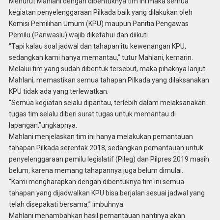
Menurut Mahlani dengan dibentuknya tim ini maka semua
kegiatan penyelenggaraan Pilkada baik yang dilakukan oleh
Komisi Pemilihan Umum (KPU) maupun Panitia Pengawas
Pemilu (Panwaslu) wajib diketahui dan diikuti.
“Tapi kalau soal jadwal dan tahapan itu kewenangan KPU,
sedangkan kami hanya memantau,” tutur Mahlani, kemarin.
Melalui tim yang sudah dibentuk tersebut, maka pihaknya lanjut
Mahlani, memastikan semua tahapan Pilkada yang dilaksanakan
KPU tidak ada yang terlewatkan.
“Semua kegiatan selalu dipantau, terlebih dalam melaksanakan
tugas tim selalu diberi surat tugas untuk memantau di
lapangan,”ungkapnya.
Mahlani menjelaskan tim ini hanya melakukan pemantauan
tahapan Pilkada serentak 2018, sedangkan pemantauan untuk
penyelenggaraan pemilu legislatif (Pileg) dan Pilpres 2019 masih
belum, karena memang tahapannya juga belum dimulai.
“Kami mengharapkan dengan dibentuknya tim ini semua
tahapan yang dijadwalkan KPU bisa berjalan sesuai jadwal yang
telah disepakati bersama,” imbuhnya.
Mahlani menambahkan hasil pemantauan nantinya akan