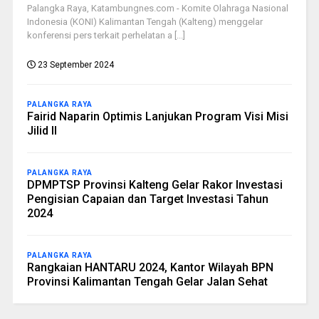
Palangka Raya, Katambungnes.com - Komite Olahraga Nasional
Indonesia (KONI) Kalimantan Tengah (Kalteng) menggelar
konferensi pers terkait perhelatan a [...]
23 September 2024
PALANGKA RAYA
Fairid Naparin Optimis Lanjukan Program Visi Misi
Jilid II
PALANGKA RAYA
DPMPTSP Provinsi Kalteng Gelar Rakor Investasi
Pengisian Capaian dan Target Investasi Tahun
2024
PALANGKA RAYA
Rangkaian HANTARU 2024, Kantor Wilayah BPN
Provinsi Kalimantan Tengah Gelar Jalan Sehat