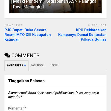
Meski Pendemi, Kedisplinan ASN Palangka
Raya Meningkat
Newer Post
Older Post
PJS Bupati Buka Secara
KPU Deklarasikan
Resmi MTQ XIII Kabupaten
Kampanye Damai Kontestan
Katingan
Pilkada Gumas
COMMENTS
FACEBOOK:
DISQUS:
WORDPRESS:
0
Tinggalkan Balasan
Alamat email Anda tidak akan dipublikasikan.
Ruas yang wajib
ditandai
*
Komentar
*