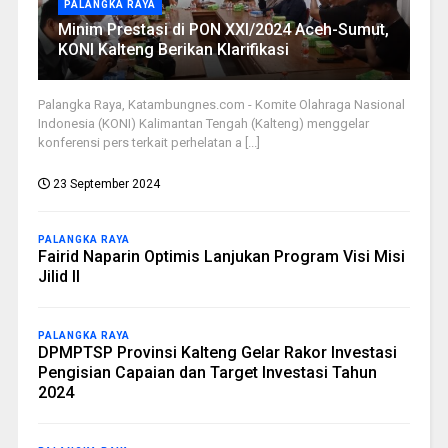
PALANGKA RAYA
Minim Prestasi di PON XXI/2024 Aceh-Sumut,
KONI Kalteng Berikan Klarifikasi
Palangka Raya, Katambungnes.com - Komite Olahraga Nasional
Indonesia (KONI) Kalimantan Tengah (Kalteng) menggelar
konferensi pers terkait perhelatan a [...]
23 September 2024
PALANGKA RAYA
Fairid Naparin Optimis Lanjukan Program Visi Misi
Jilid II
PALANGKA RAYA
DPMPTSP Provinsi Kalteng Gelar Rakor Investasi
Pengisian Capaian dan Target Investasi Tahun
2024