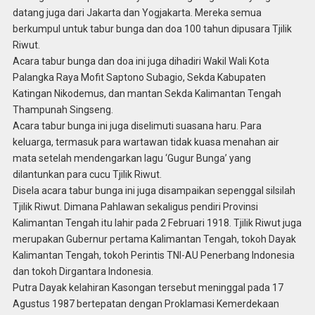
datang juga dari Jakarta dan Yogjakarta. Mereka semua
berkumpul untuk tabur bunga dan doa 100 tahun dipusara Tjilik
Riwut.
Acara tabur bunga dan doa ini juga dihadiri Wakil Wali Kota
Palangka Raya Mofit Saptono Subagio, Sekda Kabupaten
Katingan Nikodemus, dan mantan Sekda Kalimantan Tengah
Thampunah Singseng.
Acara tabur bunga ini juga diselimuti suasana haru. Para
keluarga, termasuk para wartawan tidak kuasa menahan air
mata setelah mendengarkan lagu ‘Gugur Bunga’ yang
dilantunkan para cucu Tjilik Riwut.
Disela acara tabur bunga ini juga disampaikan sepenggal silsilah
Tjilik Riwut. Dimana Pahlawan sekaligus pendiri Provinsi
Kalimantan Tengah itu lahir pada 2 Februari 1918. Tjilik Riwut juga
merupakan Gubernur pertama Kalimantan Tengah, tokoh Dayak
Kalimantan Tengah, tokoh Perintis TNI-AU Penerbang Indonesia
dan tokoh Dirgantara Indonesia.
Putra Dayak kelahiran Kasongan tersebut meninggal pada 17
Agustus 1987 bertepatan dengan Proklamasi Kemerdekaan