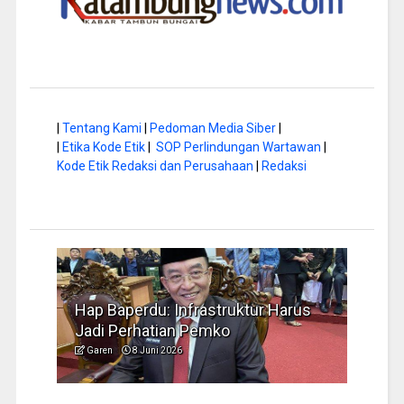
|
Tentang Kami
|
Pedoman Media Siber
|
|
Etika Kode Etik
|
SOP Perlindungan Wartawan
|
Kode Etik Redaksi dan Perusahaan
|
Redaksi
a di
Hap Baperdu: Infrastruktur Harus
Musi
Jadi Perhatian Pemko
Peng
Garen
8 Juni 2026
Garen