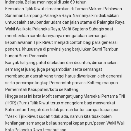
Indonesia. Beliau meninggal di usia 69 tahun.
Kemudian Tjilik Riwut dimakamkan di Taman Makam Pahlawan
Sanaman Lampang, Palangka Raya. Namanya kini diabadikan
untuk salah satu bandar udara dan jalan utama di Palangka Raya.
Wakil Walikota Palangka Raya, Mofit Saptono Subagio saat
memberikan sambutannyanya mengatakan semangat
kepahlawanan Tjilik Riwut menjadi contoh bagi para generasi
penerus, khususnya di provinsi yang berjulukan Bumi Tambun
bungai Bumi Pancasila.
Banyak hal yang patut diteladani dan dicontoh, dimana selain
semangat juang, juga pengambdian serta semangat
membangun daerah yang tinggi harus diwariskan oleh generasi
serta pemimpin lingkup Pemerintah provinsi Kalteng maupun
Pemerintah Kabupaten/kota se Kalteng
Hingga saat ini kata Mofit semangat juang Marsekal Pertama TNI
(HOR) (Purn) Tjilik Riwut terus menggelora bagi masyarakat
Kalimantan Tengah dan tidak pernah luntur sampai kapan pun.
“Meski Tjilik Riwut sudah tidak ada, namun kita tidak boleh
kehilangan semangat beliau sampai kapan pun,”pesan Wakil Wali
Kota Palangka Raya tersebut.sog