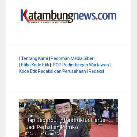
|
Tentang Kami
|
Pedoman Media Siber
|
|
Etika Kode Etik
|
SOP Perlindungan Wartawan
|
Kode Etik Redaksi dan Perusahaan
|
Redaksi
a di
Hap Baperdu: Infrastruktur Harus
Musi
Jadi Perhatian Pemko
Peng
Garen
8 Juni 2026
Garen