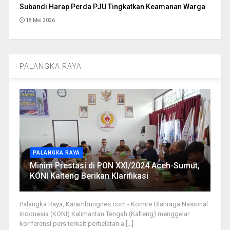
Subandi Harap Perda PJU Tingkatkan Keamanan Warga
18 Mei 2026
PALANGKA RAYA
PALANGKA RAYA
Minim Prestasi di PON XXI/2024 Aceh-Sumut,
KONI Kalteng Berikan Klarifikasi
Palangka Raya, Katambungnes.com - Komite Olahraga Nasional
Indonesia (KONI) Kalimantan Tengah (Kalteng) menggelar
konferensi pers terkait perhelatan a [...]