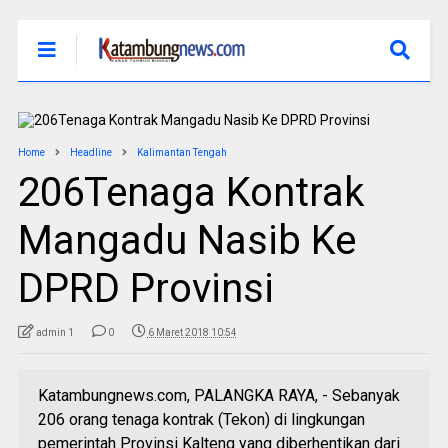
Home
Headline
Kalimantan Tengah
206Tenaga Kontrak
Mangadu Nasib Ke
DPRD Provinsi
admin 1
0
6 Maret 2018 10:54
Katambungnews.com, PALANGKA RAYA, - Sebanyak
206 orang tenaga kontrak (Tekon) di lingkungan
pemerintah Provinsi Kalteng yang diberhentikan dari