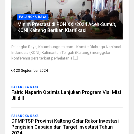
PALANGKA RAYA
Minim Prestasi di PON XXI/2024 Aceh-Sumut,
KONI Kalteng Berikan Klarifikasi
Palangka Raya, Katambungnes.com - Komite Olahraga Nasional
Indonesia (KONI) Kalimantan Tengah (Kalteng) menggelar
konferensi pers terkait perhelatan a [...]
23 September 2024
PALANGKA RAYA
Fairid Naparin Optimis Lanjukan Program Visi Misi
Jilid II
PALANGKA RAYA
DPMPTSP Provinsi Kalteng Gelar Rakor Investasi
Pengisian Capaian dan Target Investasi Tahun
2024