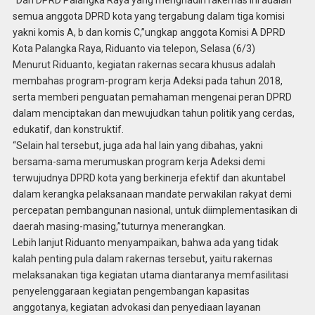
“Dari DPRD Palangka Raya yang menghadiri rakernas ini adalah
semua anggota DPRD kota yang tergabung dalam tiga komisi
yakni komis A, b dan komis C,”ungkap anggota Komisi A DPRD
Kota Palangka Raya, Riduanto via telepon, Selasa (6/3)
Menurut Riduanto, kegiatan rakernas secara khusus adalah
membahas program-program kerja Adeksi pada tahun 2018,
serta memberi penguatan pemahaman mengenai peran DPRD
dalam menciptakan dan mewujudkan tahun politik yang cerdas,
edukatif, dan konstruktif.
“Selain hal tersebut, juga ada hal lain yang dibahas, yakni
bersama-sama merumuskan program kerja Adeksi demi
terwujudnya DPRD kota yang berkinerja efektif dan akuntabel
dalam kerangka pelaksanaan mandate perwakilan rakyat demi
percepatan pembangunan nasional, untuk diimplementasikan di
daerah masing-masing,”tuturnya menerangkan.
Lebih lanjut Riduanto menyampaikan, bahwa ada yang tidak
kalah penting pula dalam rakernas tersebut, yaitu rakernas
melaksanakan tiga kegiatan utama diantaranya memfasilitasi
penyelenggaraan kegiatan pengembangan kapasitas
anggotanya, kegiatan advokasi dan penyediaan layanan