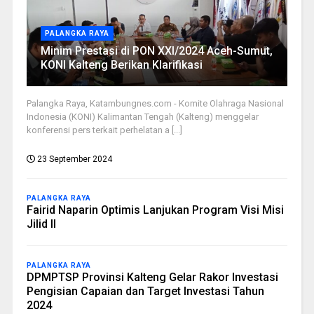
PALANGKA RAYA
Minim Prestasi di PON XXI/2024 Aceh-Sumut,
KONI Kalteng Berikan Klarifikasi
Palangka Raya, Katambungnes.com - Komite Olahraga Nasional
Indonesia (KONI) Kalimantan Tengah (Kalteng) menggelar
konferensi pers terkait perhelatan a [...]
23 September 2024
PALANGKA RAYA
Fairid Naparin Optimis Lanjukan Program Visi Misi
Jilid II
PALANGKA RAYA
DPMPTSP Provinsi Kalteng Gelar Rakor Investasi
Pengisian Capaian dan Target Investasi Tahun
2024