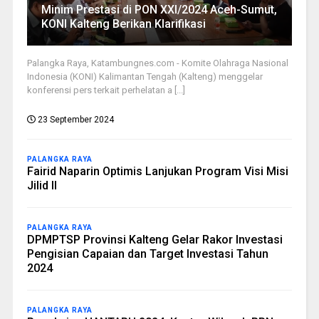
Minim Prestasi di PON XXI/2024 Aceh-Sumut,
KONI Kalteng Berikan Klarifikasi
Palangka Raya, Katambungnes.com - Komite Olahraga Nasional
Indonesia (KONI) Kalimantan Tengah (Kalteng) menggelar
konferensi pers terkait perhelatan a [...]
23 September 2024
PALANGKA RAYA
Fairid Naparin Optimis Lanjukan Program Visi Misi
Jilid II
PALANGKA RAYA
DPMPTSP Provinsi Kalteng Gelar Rakor Investasi
Pengisian Capaian dan Target Investasi Tahun
2024
PALANGKA RAYA