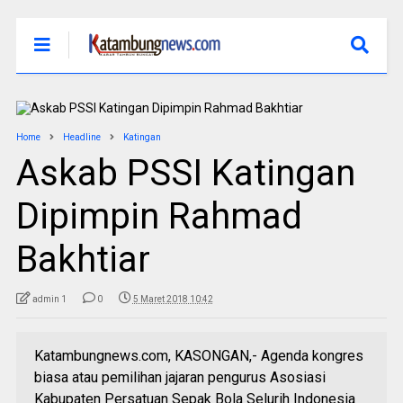
Home
Headline
Katingan
Askab PSSI Katingan
Dipimpin Rahmad
Bakhtiar
admin 1
0
5 Maret 2018 10:42
Katambungnews.com, KASONGAN,- Agenda kongres
biasa atau pemilihan jajaran pengurus Asosiasi
Kabupaten Persatuan Sepak Bola Selurih Indonesia