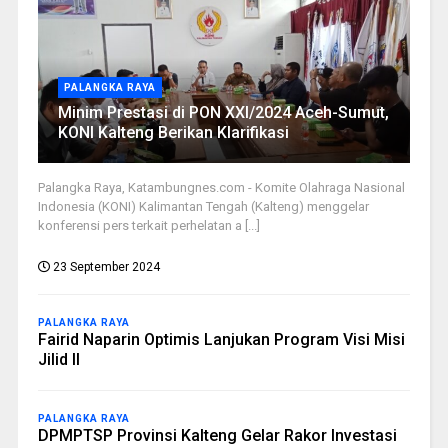
PALANGKA RAYA
Minim Prestasi di PON XXI/2024 Aceh-Sumut,
KONI Kalteng Berikan Klarifikasi
Palangka Raya, Katambungnes.com - Komite Olahraga Nasional
Indonesia (KONI) Kalimantan Tengah (Kalteng) menggelar
konferensi pers terkait perhelatan a [...]
23 September 2024
PALANGKA RAYA
Fairid Naparin Optimis Lanjukan Program Visi Misi
Jilid II
PALANGKA RAYA
DPMPTSP Provinsi Kalteng Gelar Rakor Investasi