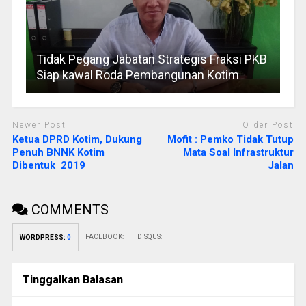
Tidak Pegang Jabatan Strategis Fraksi PKB
Siap kawal Roda Pembangunan Kotim
Newer Post
Older Post
Ketua DPRD Kotim, Dukung
Mofit : Pemko Tidak Tutup
Penuh BNNK Kotim
Mata Soal Infrastruktur
Dibentuk 2019
Jalan
COMMENTS
FACEBOOK:
DISQUS:
WORDPRESS:
0
Tinggalkan Balasan