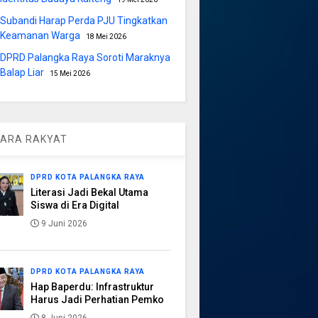
Subandi Harap Perda PJU Tingkatkan
Keamanan Warga
18 Mei 2026
DPRD Palangka Raya Soroti Maraknya
Balap Liar
15 Mei 2026
ARA RAKYAT
DPRD KOTA PALANGKA RAYA
Literasi Jadi Bekal Utama
Siswa di Era Digital
9 Juni 2026
DPRD KOTA PALANGKA RAYA
Hap Baperdu: Infrastruktur
Harus Jadi Perhatian Pemko