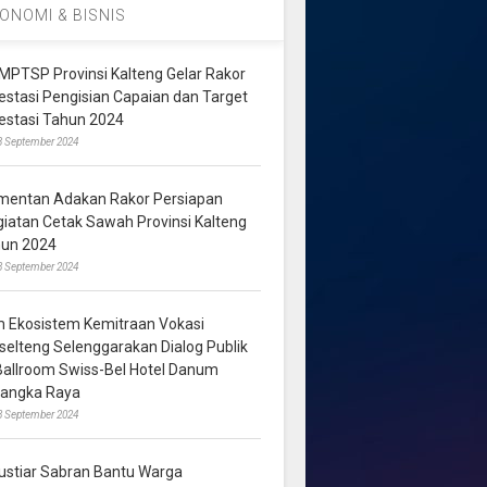
ONOMI & BISNIS
MPTSP Provinsi Kalteng Gelar Rakor
vestasi Pengisian Capaian dan Target
vestasi Tahun 2024
3 September 2024
mentan Adakan Rakor Persiapan
giatan Cetak Sawah Provinsi Kalteng
hun 2024
8 September 2024
m Ekosistem Kemitraan Vokasi
lselteng Selenggarakan Dialog Publik
 Ballroom Swiss-Bel Hotel Danum
langka Raya
8 September 2024
ustiar Sabran Bantu Warga