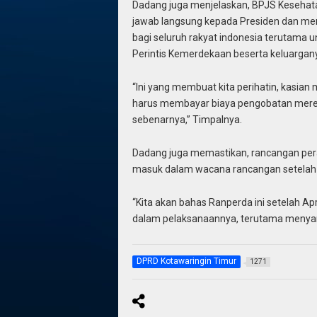
Dadang juga menjelaskan, BPJS Kesehat
jawab langsung kepada Presiden dan me
bagi seluruh rakyat indonesia terutama u
Perintis Kemerdekaan beserta keluargany
“Ini yang membuat kita perihatin, kasi
harus membayar biaya pengobatan mereka,
sebenarnya,” Timpalnya.
Dadang juga memastikan, rancangan perat
masuk dalam wacana rancangan setelah 
“Kita akan bahas Ranperda ini setelah April
dalam pelaksanaannya, terutama menyan
DPRD Kotawaringin Timur
1271