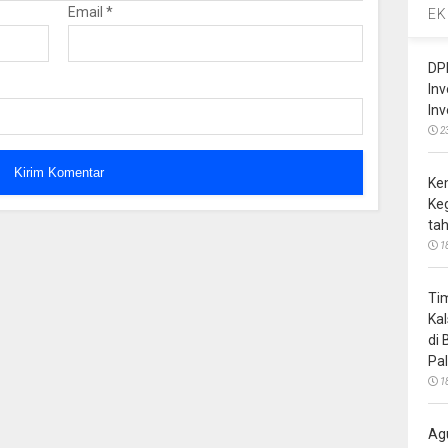
Email
*
EK
DP
In
In
2
Ke
Ke
ta
1
Ti
Ka
di
Pa
1
Ag