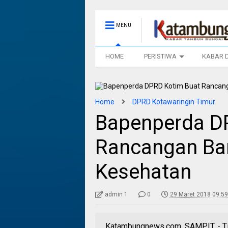
MENU
HOME
PERISTIWA
KABAR 
Home
DPRD Kotawaringin Timur
Bapenperda D
Rancangan Bar
Kesehatan
admin 1
0
29 Maret 2018 09:59
Katambungnews.com, SAMPIT, - Ti