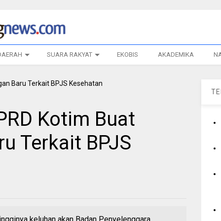
DAERAH
SUARA RAKYAT
EKOBIS
AKADEMIKA
N
T
PRD Kotim Buat
u Terkait BPJS
ngginya keluhan akan Badan Penyelenggara