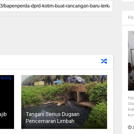
PA
Pal
Ola
Kal
jib
Tangani Serius Dugaan
kon
Pencemaran Limbah