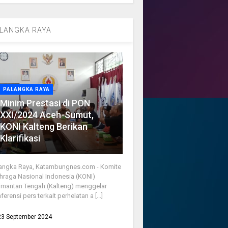
LANGKA RAYA
PALANGKA RAYA
Minim Prestasi di PON
XXI/2024 Aceh-Sumut,
KONI Kalteng Berikan
Klarifikasi
angka Raya, Katambungnes.com - Komite
hraga Nasional Indonesia (KONI)
imantan Tengah (Kalteng) menggelar
ferensi pers terkait perhelatan a [...]
23 September 2024