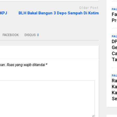
Older Post
PA
LKPJ
BLH Bakal Bangun 3 Depo Sampah Di Kotim
Fa
Pr
FACEBOOK:
DISQUS:
0
PA
DP
Ge
Ca
Ta
kan.
Ruas yang wajib ditandai
*
PA
Ra
Ka
Ka
Se