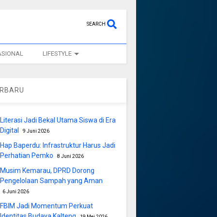
SEARCH
ASIONAL
LIFESTYLE
ERBARU
Literasi Jadi Bekal Utama Siswa di Era
Digital
9 Juni 2026
Hap Baperdu: Infrastruktur Harus Jadi
Perhatian Pemko
8 Juni 2026
Musim Kemarau, DPRD Dorong
Pengelolaan Sampah yang Aman
6 Juni 2026
FBIM Jadi Momentum Perkuat
Identitas Budaya Kalteng
19 Mei 2026