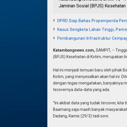
Jaminan Sosial (BPJS) Kesehatan d
DPRD Siap Bahas Propemperda Pen
Kasus Sengketa Lahan Tinggi, Pemer
Pembangunan Infrastruktur Cempag
Katambungnews.com,
SAMPIT, – Tinggi
(BPJS) Kesehatan di Kotim, merupakan bu
Hal ini menjadi temuan baru oleh pihak
Kotim, yang menyesalkan akan hal ini. D
dengan tegas mengatakan, banyaknya mas
tecovernya data-data yang ada.
“Ini akibat data yang tudak tercover, kit
Baamang saja masih banyak masyarakat 
Dadang, Kamis (29/3) tadi sore.