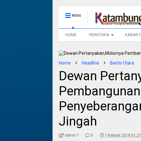
MENU
HOME
PERISTIWA
KABAR 
Home
Headline
Barito Utara
Dewan Pertan
Pembangunan
Penyeberanga
Jingah
admin 1
0
14 Maret 2018 01:27