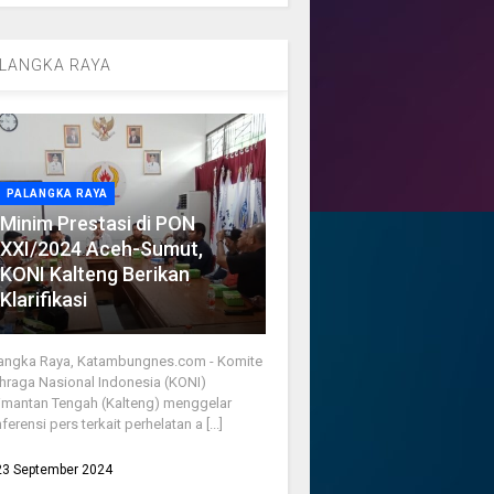
LANGKA RAYA
PALANGKA RAYA
Minim Prestasi di PON
XXI/2024 Aceh-Sumut,
KONI Kalteng Berikan
Klarifikasi
angka Raya, Katambungnes.com - Komite
hraga Nasional Indonesia (KONI)
imantan Tengah (Kalteng) menggelar
ferensi pers terkait perhelatan a [...]
23 September 2024