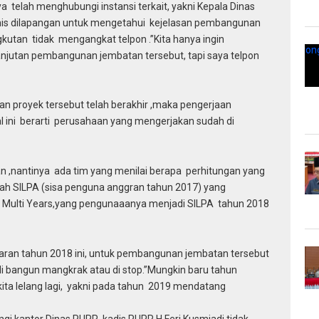
ya telah menghubungi instansi terkait, yakni Kepala Dinas
knis dilapangan untuk mengetahui kejelasan pembangunan
utan tidak mengangkat telpon .”Kita hanya ingin
jutan pembangunan jembatan tersebut, tapi saya telpon
 proyek tersebut telah berakhir ,maka pengerjaan
l ini berarti perusahaan yang mengerjakan sudah di
an ,nantinya ada tim yang menilai berapa perhitungan yang
alah SILPA (sisa penguna anggran tahun 2017) yang
k Multi Years,yang pengunaaanya menjadi SILPA tahun 2018
garan tahun 2018 ini, untuk pembangunan jembatan tersebut
di bangun mangkrak atau di stop.”Mungkin baru tahun
ta lelang lagi, yakni pada tahun 2019 mendatang
i kantor Dinas PUPR, kadis PUPR H Feri Kusmiadi tidak