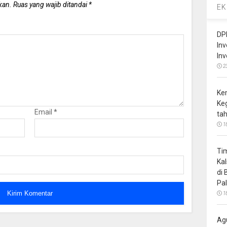
kan.
Ruas yang wajib ditandai
*
EK
DP
In
In
2
Ke
Ke
Email
*
ta
1
Ti
Ka
di
Pa
1
Ag