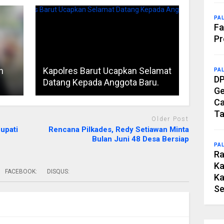
PA
Fa
Pr
h
Kapolres Barut Ucapkan Selamat
PA
DP
Datang Kepada Anggota Baru.
Ge
Ca
Ta
Older Post
upati
Rencana Pilkades, Redy Setiawan Minta
Bulan Juni 48 Desa Bersiap
PA
Ra
Ka
FACEBOOK:
DISQUS:
Ka
Se