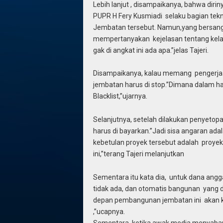
Lebih lanjut , disampaikanya, bahwa dirin
PUPR H Fery Kusmiadi selaku bagian te
Jembatan tersebut. Namun,yang bersangk
mempertanyakan kejelasan tentang kelan
gak di angkat ini ada apa.”jelas Tajeri.
Disampaikanya, kalau memang pengerjaan
jembatan harus di stop.”Dimana dalam ha
Blacklist,”ujarnya.
Selanjutnya, setelah dilakukan penyetop
harus di bayarkan.”Jadi sisa angaran ad
kebetulan proyek tersebut adalah proye
ini,”terang Tajeri melanjutkan
Sementara itu kata dia, untuk dana ang
tidak ada, dan otomatis bangunan yang 
depan pembangunan jembatan ini akan ki
,”ucapnya.
Sementara ,ketika awak media menyabang