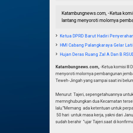
Katambungnews.com, -Ketua komisi 
lantang menyoroti molornya pemb
Ketua DPRD Barut Hadiri Penyeraha
HMI Cabang Palangkaraya Gelar Lat
Hujan Deras Ruang Zal A Dan B RSU
Katambungnews.com,
-Ketua komisi lll
menyoroti molornya pembangunan jemb
Teweh-Jingah yang sampai saat ini belum
Menurut Tajeri, sepengetahuannya untu
memnghubungkan dua Kecamatan tersebu
lalu.”Memang ada ketentuan untuk perpa
50 hari untuk masa kerja, yakni dari Janu
sudah berahir ”ujar Tajeri.saat di konfirma