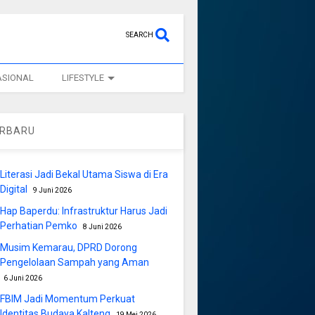
SEARCH
ASIONAL
LIFESTYLE
ERBARU
Literasi Jadi Bekal Utama Siswa di Era
Digital
9 Juni 2026
Hap Baperdu: Infrastruktur Harus Jadi
Perhatian Pemko
8 Juni 2026
Musim Kemarau, DPRD Dorong
Pengelolaan Sampah yang Aman
6 Juni 2026
FBIM Jadi Momentum Perkuat
Identitas Budaya Kalteng
19 Mei 2026