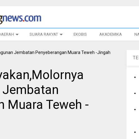
DAERAH
SUARA RAKYAT
EKOBIS
AKADEMIKA
N
T
yakan,Molornya
 Jembatan
n Muara Teweh -