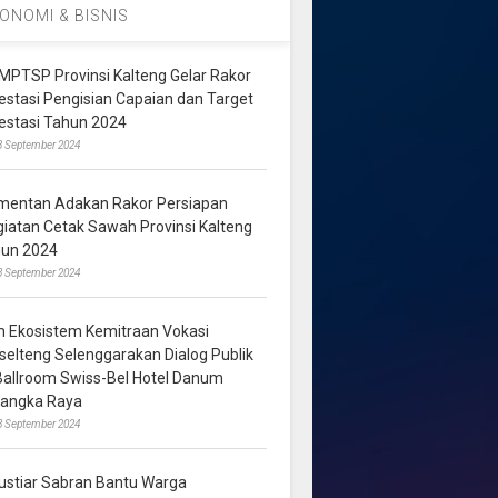
ONOMI & BISNIS
MPTSP Provinsi Kalteng Gelar Rakor
vestasi Pengisian Capaian dan Target
vestasi Tahun 2024
3 September 2024
mentan Adakan Rakor Persiapan
giatan Cetak Sawah Provinsi Kalteng
hun 2024
8 September 2024
m Ekosistem Kemitraan Vokasi
lselteng Selenggarakan Dialog Publik
 Ballroom Swiss-Bel Hotel Danum
langka Raya
8 September 2024
ustiar Sabran Bantu Warga