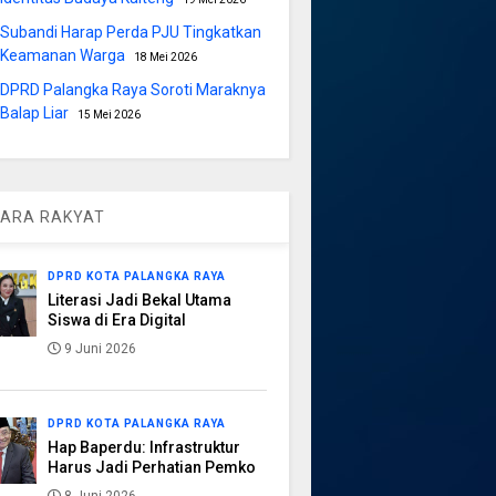
Subandi Harap Perda PJU Tingkatkan
Keamanan Warga
18 Mei 2026
DPRD Palangka Raya Soroti Maraknya
Balap Liar
15 Mei 2026
ARA RAKYAT
DPRD KOTA PALANGKA RAYA
Literasi Jadi Bekal Utama
Siswa di Era Digital
9 Juni 2026
DPRD KOTA PALANGKA RAYA
Hap Baperdu: Infrastruktur
Harus Jadi Perhatian Pemko