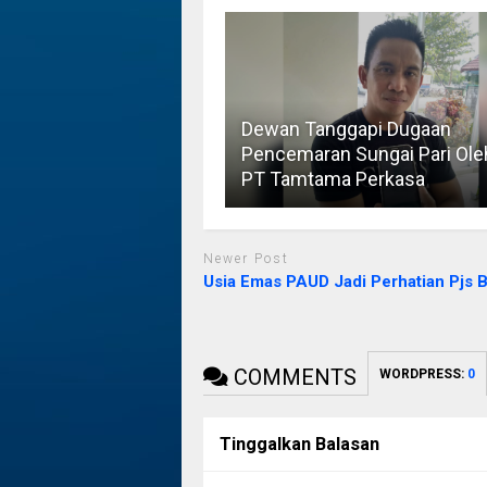
Dewan Tanggapi Dugaan
Pencemaran Sungai Pari Ole
PT Tamtama Perkasa
Newer Post
Usia Emas PAUD Jadi Perhatian Pjs B
COMMENTS
WORDPRESS:
0
Tinggalkan Balasan