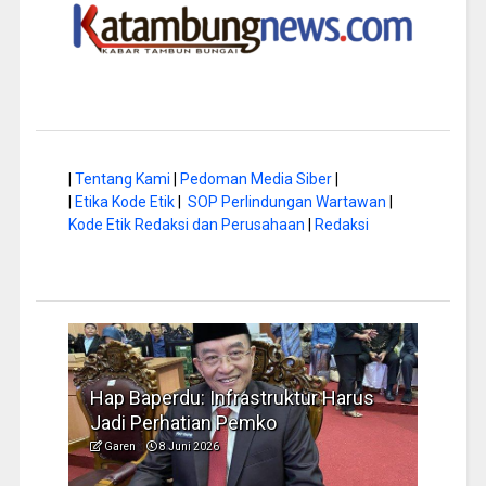
|
Tentang Kami
|
Pedoman Media Siber
|
|
Etika Kode Etik
|
SOP Perlindungan Wartawan
|
Kode Etik Redaksi dan Perusahaan
|
Redaksi
a di
Hap Baperdu: Infrastruktur Harus
Musi
Jadi Perhatian Pemko
Peng
Garen
8 Juni 2026
Garen