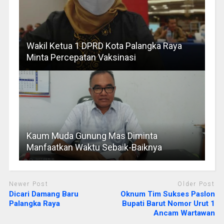
Wakil Ketua 1 DPRD Kota Palangka Raya
Minta Percepatan Vaksinasi
Kaum Muda Gunung Mas Diminta
Manfaatkan Waktu Sebaik-Baiknya
Newer Post
Older Post
Dicari Damang Baru
Oknum Tim Sukses Paslon
Palangka Raya
Bupati Barut Nomor Urut 1
Ancam Wartawan