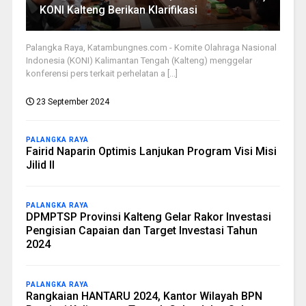
KONI Kalteng Berikan Klarifikasi
Palangka Raya, Katambungnes.com - Komite Olahraga Nasional
Indonesia (KONI) Kalimantan Tengah (Kalteng) menggelar
konferensi pers terkait perhelatan a [...]
23 September 2024
PALANGKA RAYA
Fairid Naparin Optimis Lanjukan Program Visi Misi
Jilid II
PALANGKA RAYA
DPMPTSP Provinsi Kalteng Gelar Rakor Investasi
Pengisian Capaian dan Target Investasi Tahun
2024
PALANGKA RAYA
Rangkaian HANTARU 2024, Kantor Wilayah BPN