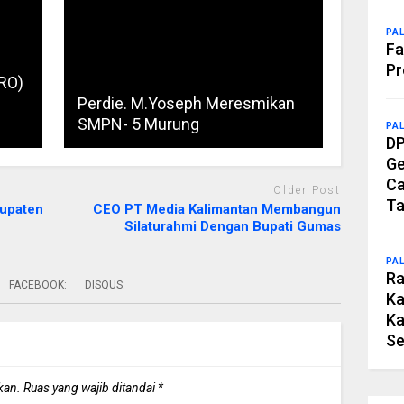
PA
Fa
Pr
PRO)
Perdie. M.Yoseph Meresmikan
SMPN- 5 Murung
PA
DP
Ge
Ca
Older Post
Ta
bupaten
CEO PT Media Kalimantan Membangun
Silaturahmi Dengan Bupati Gumas
PA
Ra
FACEBOOK:
DISQUS:
Ka
Ka
Se
kan.
Ruas yang wajib ditandai
*