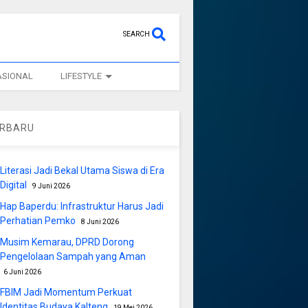
SEARCH
ASIONAL
LIFESTYLE
ERBARU
Literasi Jadi Bekal Utama Siswa di Era
Digital
9 Juni 2026
Hap Baperdu: Infrastruktur Harus Jadi
Perhatian Pemko
8 Juni 2026
Musim Kemarau, DPRD Dorong
Pengelolaan Sampah yang Aman
6 Juni 2026
FBIM Jadi Momentum Perkuat
Identitas Budaya Kalteng
19 Mei 2026