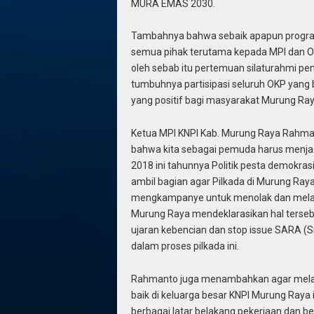
MURA EMAS 2030.
Tambahnya bahwa sebaik apapun program
semua pihak terutama kepada MPI dan 
oleh sebab itu pertemuan silaturahmi pe
tumbuhnya partisipasi seluruh OKP yan
yang positif bagi masyarakat Murung Ray
Ketua MPI KNPI Kab. Murung Raya Rahm
bahwa kita sebagai pemuda harus menjad
2018 ini tahunnya Politik pesta demokra
ambil bagian agar Pilkada di Murung Raya
mengkampanye untuk menolak dan mela
Murung Raya mendeklarasikan hal tersebut
ujaran kebencian dan stop issue SARA (S
dalam proses pilkada ini.
Rahmanto juga menambahkan agar melalui
baik di keluarga besar KNPI Murung Raya in
berbagai latar belakang pekerjaan dan be