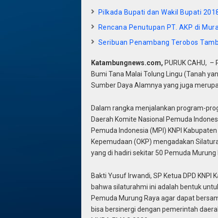
Pilkada Bupati dan Wakil Bupati 20
Rencana Penutupan PT. AKP di Mura 
Seribuan Penambang Terobos Tamb
Katambungnews.com,
PURUK CAHU, – Pe
Bumi Tana Malai Tolung Lingu (Tanah ya
Sumber Daya Alamnya yang juga merupa
Dalam rangka menjalankan program-pr
Daerah Komite Nasional Pemuda Indones
Pemuda Indonesia (MPI) KNPI Kabupaten 
Kepemudaan (OKP) mengadakan Silaturah
yang di hadiri sekitar 50 Pemuda Murung
Bakti Yusuf Irwandi, SP Ketua DPD KNP
bahwa silaturahmi ini adalah bentuk u
Pemuda Murung Raya agar dapat bersam
bisa bersinergi dengan pemerintah dae