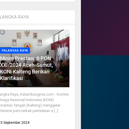
LANGKA RAYA
PALANGKA RAYA
Minim Prestasi di PON
XXI/2024 Aceh-Sumut,
KONI Kalteng Berikan
Klarifikasi
angka Raya, Katambungnes.com - Komite
hraga Nasional Indonesia (KONI)
imantan Tengah (Kalteng) menggelar
ferensi pers terkait perhelatan a [...]
23 September 2024