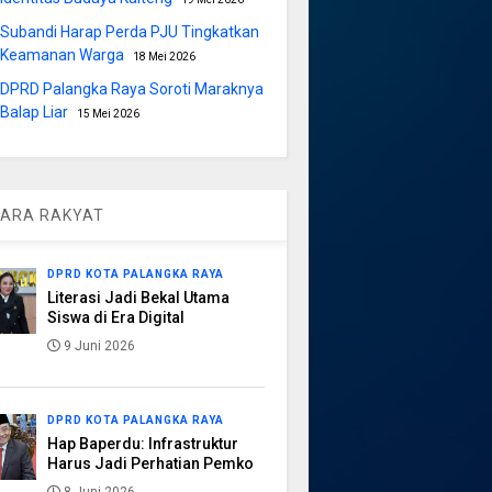
Subandi Harap Perda PJU Tingkatkan
Keamanan Warga
18 Mei 2026
DPRD Palangka Raya Soroti Maraknya
Balap Liar
15 Mei 2026
ARA RAKYAT
DPRD KOTA PALANGKA RAYA
Literasi Jadi Bekal Utama
Siswa di Era Digital
9 Juni 2026
DPRD KOTA PALANGKA RAYA
Hap Baperdu: Infrastruktur
Harus Jadi Perhatian Pemko