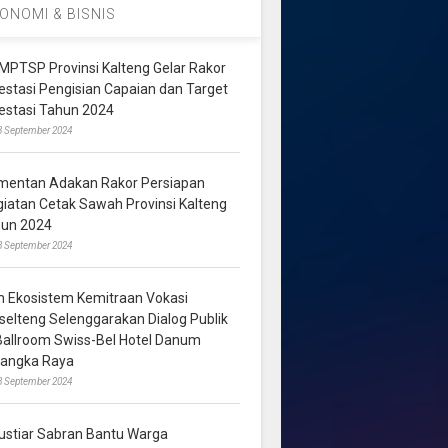
ONOMI & BISNIS
MPTSP Provinsi Kalteng Gelar Rakor
vestasi Pengisian Capaian dan Target
vestasi Tahun 2024
3 September 2024
mentan Adakan Rakor Persiapan
giatan Cetak Sawah Provinsi Kalteng
hun 2024
8 September 2024
m Ekosistem Kemitraan Vokasi
lselteng Selenggarakan Dialog Publik
 Ballroom Swiss-Bel Hotel Danum
langka Raya
8 September 2024
ustiar Sabran Bantu Warga