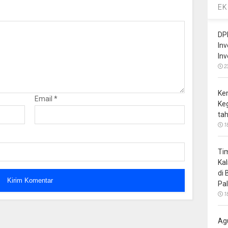
EK
DP
In
In
2
Ke
Email
*
Ke
ta
1
Ti
Ka
di
Pa
1
Ag