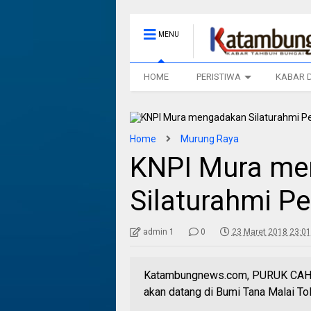
MENU
HOME
PERISTIWA
KABAR 
Home
Murung Raya
KNPI Mura me
Silaturahmi 
admin 1
0
23 Maret 2018 23:01
Katambungnews.com, PURUK CAHU,
akan datang di Bumi Tana Malai Tol