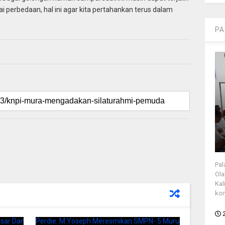
perbedaan, hal ini agar kita pertahankan terus dalam
PA
Pal
Ola
Kal
kon