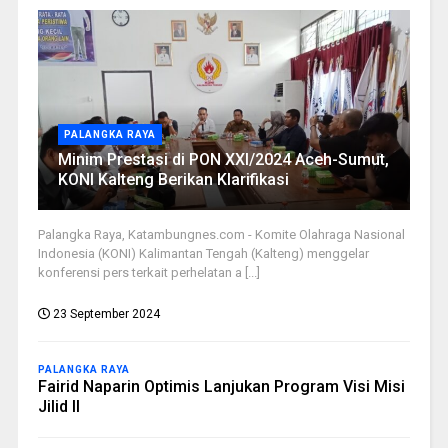
PALANGKA RAYA
Minim Prestasi di PON XXI/2024 Aceh-Sumut,
KONI Kalteng Berikan Klarifikasi
Palangka Raya, Katambungnes.com - Komite Olahraga Nasional
Indonesia (KONI) Kalimantan Tengah (Kalteng) menggelar
konferensi pers terkait perhelatan a [...]
23 September 2024
PALANGKA RAYA
Fairid Naparin Optimis Lanjukan Program Visi Misi
Jilid II