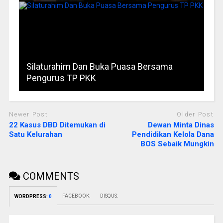
Silaturahim Dan Buka Puasa Bersama
Pengurus TP PKK
Newer Post
Older Post
22 Kasus DBD Ditemukan di
Dewan Minta Dinas
Satu Kelurahan
Pendidikan Kelola Dana
BOS Sebaik Mungkin
COMMENTS
FACEBOOK:
DISQUS:
WORDPRESS:
0