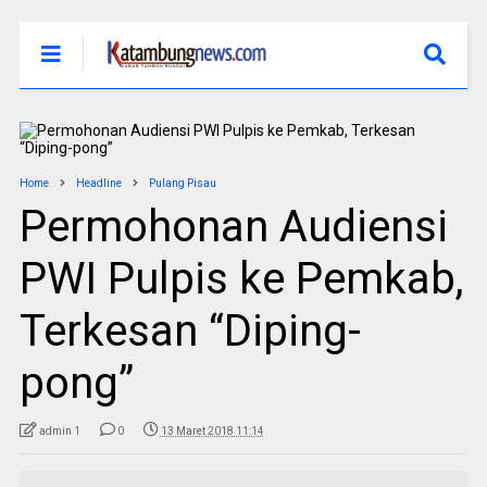
Home
Headline
Pulang Pisau
Permohonan Audiensi
PWI Pulpis ke Pemkab,
Terkesan “Diping-
pong”
admin 1
0
13 Maret 2018 11:14