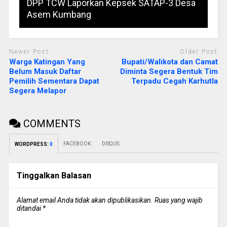
DPP TCW Laporkan Kepsek SATAP-3 Desa
Asem Kumbang
Newer Post
Older Post
Warga Katingan Yang
Bupati/Walikota dan Camat
Belum Masuk Daftar
Diminta Segera Bentuk Tim
Pemilih Sementara Dapat
Terpadu Cegah Karhutla
Segera Melapor
COMMENTS
FACEBOOK:
DISQUS:
WORDPRESS:
0
Tinggalkan Balasan
Alamat email Anda tidak akan dipublikasikan.
Ruas yang wajib
ditandai
*