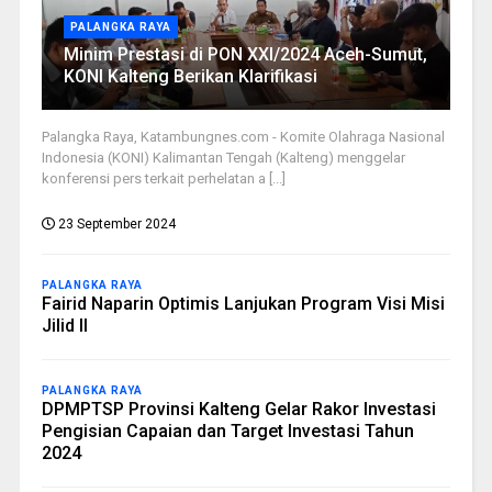
PALANGKA RAYA
Minim Prestasi di PON XXI/2024 Aceh-Sumut,
KONI Kalteng Berikan Klarifikasi
Palangka Raya, Katambungnes.com - Komite Olahraga Nasional
Indonesia (KONI) Kalimantan Tengah (Kalteng) menggelar
konferensi pers terkait perhelatan a [...]
23 September 2024
PALANGKA RAYA
Fairid Naparin Optimis Lanjukan Program Visi Misi
Jilid II
PALANGKA RAYA
DPMPTSP Provinsi Kalteng Gelar Rakor Investasi
Pengisian Capaian dan Target Investasi Tahun
2024