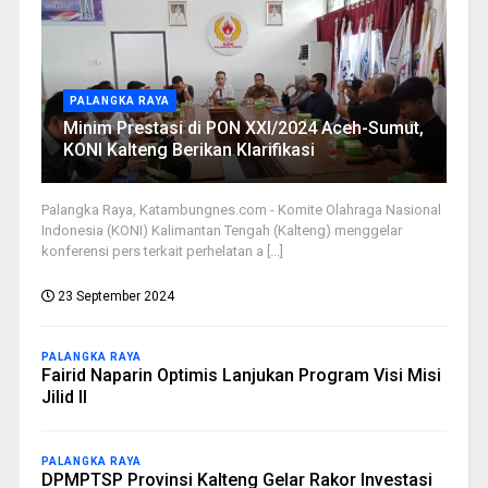
PALANGKA RAYA
Minim Prestasi di PON XXI/2024 Aceh-Sumut,
KONI Kalteng Berikan Klarifikasi
Palangka Raya, Katambungnes.com - Komite Olahraga Nasional
Indonesia (KONI) Kalimantan Tengah (Kalteng) menggelar
konferensi pers terkait perhelatan a [...]
23 September 2024
PALANGKA RAYA
Fairid Naparin Optimis Lanjukan Program Visi Misi
Jilid II
PALANGKA RAYA
DPMPTSP Provinsi Kalteng Gelar Rakor Investasi