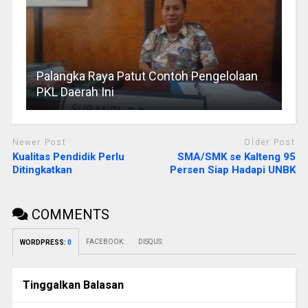
Palangka Raya Patut Contoh Pengelolaan
PKL Daerah Ini
Newer Post
Older Post
Kualitas Pendidik Perlu
SMA/SMK se Kalteng 95
Ditingkatkan
Persen Siap Hadapi UNBK
COMMENTS
FACEBOOK:
DISQUS:
WORDPRESS:
0
Tinggalkan Balasan