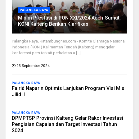
PALANGKA RAYA
Minim Prestasi di PON XXI/2024 Aceh-Sumut,
KONI Kalteng Berikan Klarifikasi
Palangka Raya, Katambungnes.com - Komite Olahraga Nasional
Indonesia (KONI) Kalimantan Tengah (Kalteng) menggelar
konferensi pers terkait perhelatan a [...]
23 September 2024
PALANGKA RAYA
Fairid Naparin Optimis Lanjukan Program Visi Misi
Jilid II
PALANGKA RAYA
DPMPTSP Provinsi Kalteng Gelar Rakor Investasi
Pengisian Capaian dan Target Investasi Tahun
2024