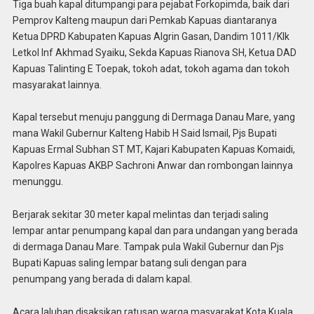
Tiga buah kapal ditumpangi para pejabat Forkopimda, baik dari
Pemprov Kalteng maupun dari Pemkab Kapuas diantaranya
Ketua DPRD Kabupaten Kapuas Algrin Gasan, Dandim 1011/Klk
Letkol Inf Akhmad Syaiku, Sekda Kapuas Rianova SH, Ketua DAD
Kapuas Talinting E Toepak, tokoh adat, tokoh agama dan tokoh
masyarakat lainnya.
Kapal tersebut menuju panggung di Dermaga Danau Mare, yang
mana Wakil Gubernur Kalteng Habib H Said Ismail, Pjs Bupati
Kapuas Ermal Subhan ST MT, Kajari Kabupaten Kapuas Komaidi,
Kapolres Kapuas AKBP Sachroni Anwar dan rombongan lainnya
menunggu.
Berjarak sekitar 30 meter kapal melintas dan terjadi saling
lempar antar penumpang kapal dan para undangan yang berada
di dermaga Danau Mare. Tampak pula Wakil Gubernur dan Pjs
Bupati Kapuas saling lempar batang suli dengan para
penumpang yang berada di dalam kapal.
Acara laluhan disaksikan ratusan warga masyarakat Kota Kuala