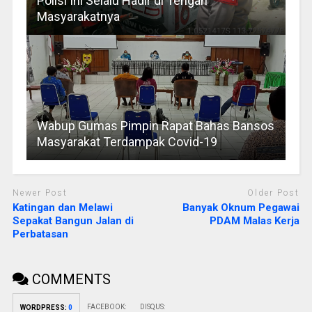
Polisi Ini Selalu Hadir di Tengah
Masyarakatnya
Wabup Gumas Pimpin Rapat Bahas Bansos
Masyarakat Terdampak Covid-19
Newer Post
Older Post
Katingan dan Melawi
Banyak Oknum Pegawai
Sepakat Bangun Jalan di
PDAM Malas Kerja
Perbatasan
COMMENTS
FACEBOOK:
DISQUS:
WORDPRESS:
0