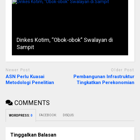
Dinkes Kotim, “Obok-obok” Swalayan di
Sampit
Newer Post
Older Post
ASN Perlu Kuasai
Pembangunan Infrastruktur
Metodologi Penelitian
Tingkatkan Perekonomian
COMMENTS
FACEBOOK:
DISQUS:
WORDPRESS:
0
Tinggalkan Balasan