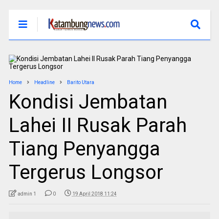
Home
Headline
Barito Utara
Kondisi Jembatan
Lahei II Rusak Parah
Tiang Penyangga
Tergerus Longsor
admin 1
0
19 April 2018 11:24