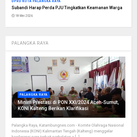
DPRD KOTA PALANGKA RAYA
Subandi Harap Perda PJU Tingkatkan Keamanan Warga
18 Mei 2026
PALANGKA RAYA
PALANGKA RAYA
Minim Prestasi di PON XXI/2024 Aceh-Sumut,
KONI Kalteng Berikan Klarifikasi
Palangka Raya, Katambungnes.com - Komite Olahraga Nasional
Indonesia (KONI) Kalimantan Tengah (Kalteng) menggelar
konferensi pers terkait perhelatan a [...]