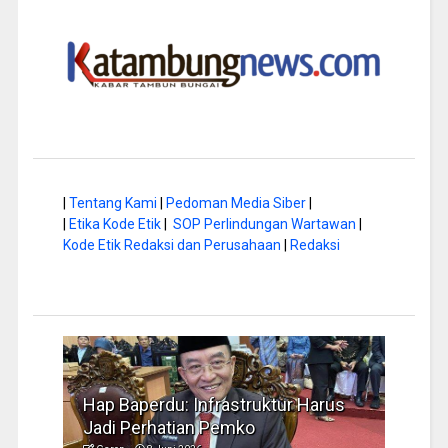
|
Tentang Kami
|
Pedoman Media Siber
|
|
Etika Kode Etik
|
SOP Perlindungan Wartawan
|
Kode Etik Redaksi dan Perusahaan
|
Redaksi
a di
Hap Baperdu: Infrastruktur Harus
Musi
Jadi Perhatian Pemko
Peng