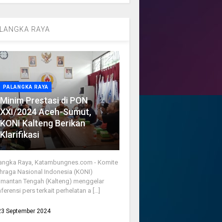
LANGKA RAYA
PALANGKA RAYA
Minim Prestasi di PON
XXI/2024 Aceh-Sumut,
KONI Kalteng Berikan
Klarifikasi
angka Raya, Katambungnes.com - Komite
hraga Nasional Indonesia (KONI)
imantan Tengah (Kalteng) menggelar
ferensi pers terkait perhelatan a [...]
23 September 2024