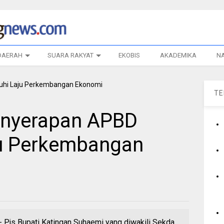
DAERAH
SUARA RAKYAT
EKOBIS
AKADEMIKA
N
T
enyerapan APBD
ju Perkembangan
 Bupati Katingan Suhaemi yang diwakili Sekda