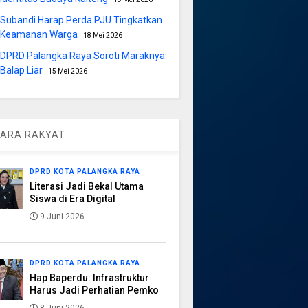
Subandi Harap Perda PJU Tingkatkan
Keamanan Warga
18 Mei 2026
DPRD Palangka Raya Soroti Maraknya
Balap Liar
15 Mei 2026
ARA RAKYAT
DPRD KOTA PALANGKA RAYA
Literasi Jadi Bekal Utama
Siswa di Era Digital
9 Juni 2026
DPRD KOTA PALANGKA RAYA
Hap Baperdu: Infrastruktur
Harus Jadi Perhatian Pemko