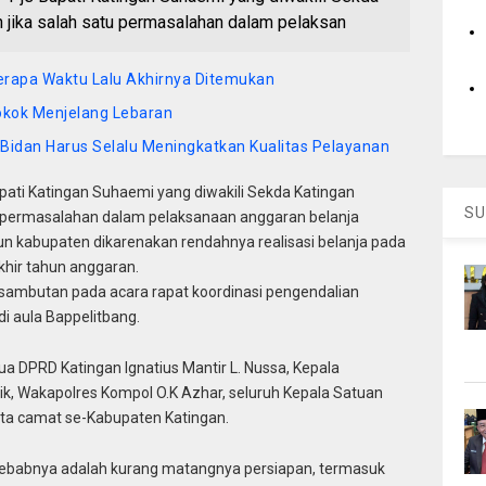
jika salah satu permasalahan dalam pelaksan
rapa Waktu Lalu Akhirnya Ditemukan
okok Menjelang Lebaran
: Bidan Harus Selalu Meningkatkan Kualitas Pelayanan
i Katingan Suhaemi yang diwakili Sekda Katingan
SU
u permasalahan dalam pelaksanaan anggaran belanja
pun kabupaten dikarenakan rendahnya realisasi belanja pada
hir tahun anggaran.
sambutan pada acara rapat koordinasi pengendalian
di aula Bappelitbang.
tua DPRD Katingan Ignatius Mantir L. Nussa, Kepala
lik, Wakapolres Kompol O.K Azhar, seluruh Kepala Satuan
rta camat se-Kabupaten Katingan.
ebabnya adalah kurang matangnya persiapan, termasuk