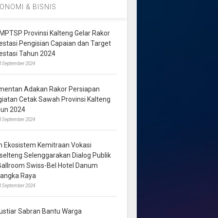
ONOMI & BISNIS
MPTSP Provinsi Kalteng Gelar Rakor
vestasi Pengisian Capaian dan Target
vestasi Tahun 2024
3 September 2024
mentan Adakan Rakor Persiapan
giatan Cetak Sawah Provinsi Kalteng
hun 2024
8 September 2024
m Ekosistem Kemitraan Vokasi
lselteng Selenggarakan Dialog Publik
 Ballroom Swiss-Bel Hotel Danum
langka Raya
8 September 2024
ustiar Sabran Bantu Warga