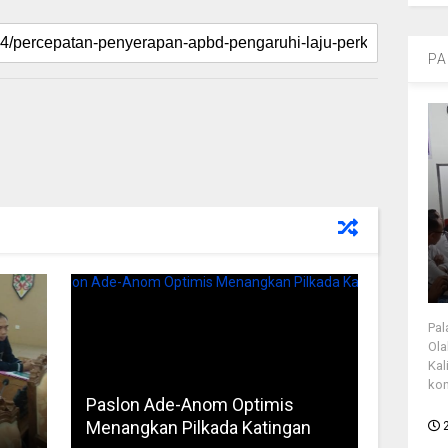
PA
Pal
Ola
Kal
kon
Paslon Ade-Anom Optimis
Menangkan Pilkada Katingan