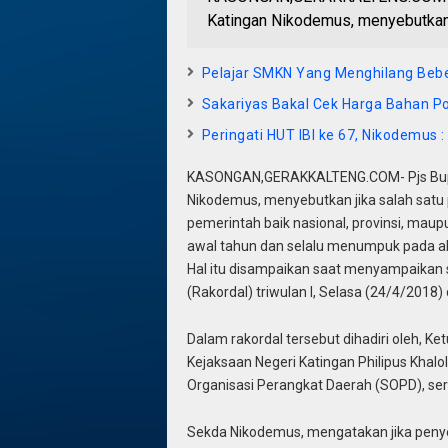
Katingan Nikodemus, menyebutkan 
Pelajar SMKN Yang Menghilang Bebe
Sakariyas Bakal Cek Harga Bahan P
Peringati HUT IBI ke 67, Nikodemus 
KASONGAN,GERAKKALTENG.COM- Pjs Bupat
Nikodemus, menyebutkan jika salah sat
pemerintah baik nasional, provinsi, mau
awal tahun dan selalu menumpuk pada ak
Hal itu disampaikan saat menyampaikan 
(Rakordal) triwulan I, Selasa (24/4/2018) 
Dalam rakordal tersebut dihadiri oleh, Ke
Kejaksaan Negeri Katingan Philipus Khalo
Organisasi Perangkat Daerah (SOPD), se
Sekda Nikodemus, mengatakan jika peny