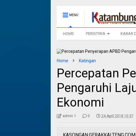
MENU
HOME
PERISTIWA
KABAR 
Home
Katingan
Percepatan P
Pengaruhi La
Ekonomi
admin 1
0
24 April 2018 10:37
KASONGAN,GERAKKALTENG.COM- Pjs