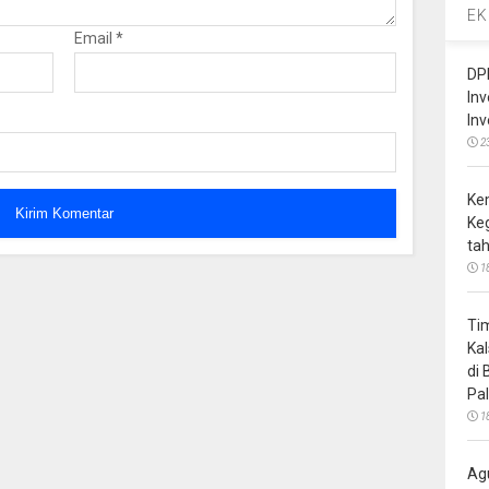
EK
Email
*
DP
In
In
2
Ke
Ke
ta
1
Ti
Ka
di
Pa
1
Ag