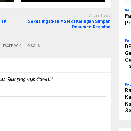
PA
Fa
Older Post
t TK
Sekda Ingatkan ASN di Katingan Simpan
Pr
Dokumen Kegiatan
PA
DP
FACEBOOK:
DISQUS:
Ge
Ca
Ta
kan.
Ruas yang wajib ditandai
*
PA
Ra
Ka
Ka
Se