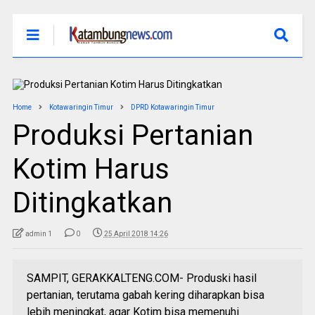
Home
Kotawaringin Timur
DPRD Kotawaringin Timur
Produksi Pertanian
Kotim Harus
Ditingkatkan
admin 1
0
25 April 2018 14:26
SAMPIT, GERAKKALTENG.COM- Produski hasil
pertanian, terutama gabah kering diharapkan bisa
lebih meningkat, agar Kotim bisa memenuhi