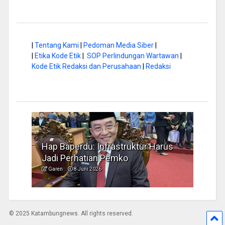
|
Tentang Kami
|
Pedoman Media Siber
|
|
Etika Kode Etik
|
SOP Perlindungan Wartawan
|
Kode Etik Redaksi dan Perusahaan
|
Redaksi
a di
Hap Baperdu: Infrastruktur Harus
Musi
Jadi Perhatian Pemko
Peng
Garen
8 Juni 2026
Garen
© 2025 Katambungnews. All rights reserved.