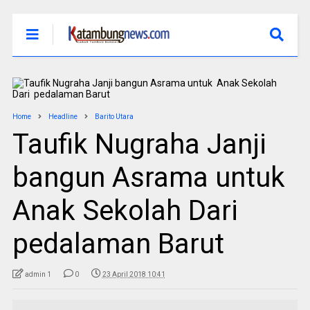
Home
Headline
Barito Utara
Taufik Nugraha Janji
bangun Asrama untuk
Anak Sekolah Dari
pedalaman Barut
admin 1
0
23 April 2018 10:41